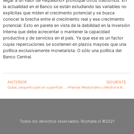
llegar a un valor de «equilibrio» provoque otros trastornos. En
la actualidad en el Banco se están estudiando las variables no
explícitas que miden el crecimento potencial y se busca
conocer la brecha entre el crecimiento real y ese crecimiento
potencial. Esto en parete en vista de la debilidad en la Inversión
Interna que debe acrecentar o mantener la capacidad
productiva y de servicios en el país. Ya que ese es un factor
cuyas repercuciones se sostienen en plazos mayoes que una
política exclusivamente monetarista. O sólo una política del
Banco Central.
ANTERIOR
SIGUIENTE
Dubai, pequeño país en superficie y población, continúa en su avance a ser una potencia mundial
«Plantas Medicinales y Medicina Natural». Este libro está para descargar.
Todos los derechos reservados. Rochade.cl ©2021