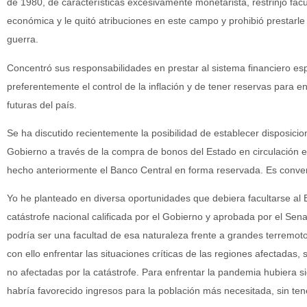
de 1980, de características excesivamente monetarista, restrinjo facu
económica y le quitó atribuciones en este campo y prohibió prestarle
guerra.
Concentró sus responsabilidades en prestar al sistema financiero es
preferentemente el control de la inflación y de tener reservas para en
futuras del país.
Se ha discutido recientemente la posibilidad de establecer disposicio
Gobierno a través de la compra de bonos del Estado en circulación en
hecho anteriormente el Banco Central en forma reservada. Es conven
Yo he planteado en diversa oportunidades que debiera facultarse al 
catástrofe nacional calificada por el Gobierno y aprobada por el Se
podría ser una facultad de esa naturaleza frente a grandes terremot
con ello enfrentar las situaciones críticas de las regiones afectadas, 
no afectadas por la catástrofe. Para enfrentar la pandemia hubiera 
habría favorecido ingresos para la población más necesitada, sin tene