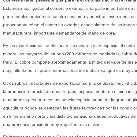
Estamos muy ligados al comercio exterior; una parte importante de 
parte amplia también de nuestro consumo y nuestras inversiones es 
preocupante cómo el comercio exterior, especialmente de las import
manufacturera, importante demandante de mano de obra.
En las exportaciones se destacan las mineras y en especial el cobr
mineral las mayores del mundo (200 millones de toneladas), sobre do
Perú. El cobre compone aproximadamente la mitad del valor de las ex
muy influida por el precio internacional del metal rojo, que es muy var
Otros rubros importantes de exportación son: la celulosa, muy influid
la producción forestal de nuestro país, especialmente en el pino insi
a su riqueza pesquera consecuencia especialmente de la gran longitu
agricultura donde se destacan las frutas favorecidas por las condic
en el hemisferio norte y las distintas estacionalidades productivas d
una presencia creciente muy importante es el vino.
Es interesante señalar que China es el país que más recibe nuestras