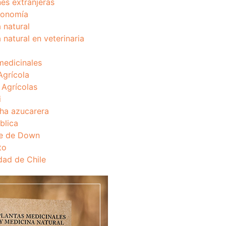
nes extranjeras
onomía
 natural
 natural en veterinaria
medicinales
Agrícola
s Agrícolas
i
ha azucarera
blica
e de Down
to
dad de Chile