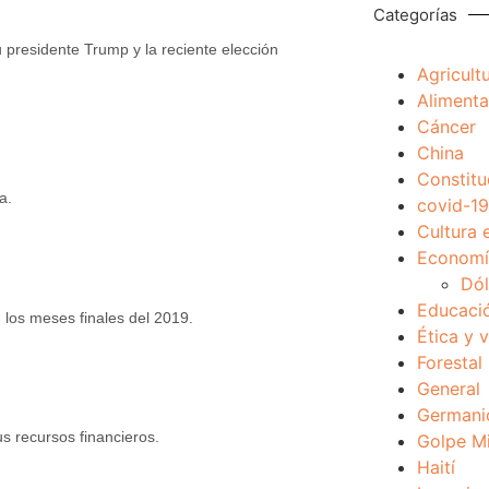
Categorías
 presidente Trump y la reciente elección
Agricult
Alimenta
Cáncer
China
Constitu
a.
covid-19
Cultura 
Economía
Dól
Educaci
 los meses finales del 2019.
Ética y 
Forestal
General
Germani
s recursos financieros.
Golpe Mi
Haití