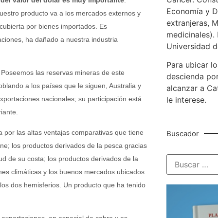
Economía y De
nuestro producto va a los mercados externos y
extranjeras, M
cubierta por bienes importados. Es
medicinales). 
aciones, ha dañado a nuestra industria
Universidad d
Para ubicar lo
e. Poseemos las reservas mineras de este
descienda por
blando a los países que le siguen, Australia y
alcanzar a Ca
portaciones nacionales; su participación está
le interese.
iante.
a por las altas ventajas comparativas que tiene
Buscador
gne; los productos derivados de la pesca gracias
d de su costa; los productos derivados de la
iones climáticas y los buenos mercados ubicados
e los dos hemisferios. Un producto que ha tenido
 exportaciones, en especial de cobre y es