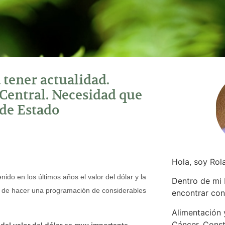
 tener actualidad.
Central. Necesidad que
 de Estado
Hola, soy Rol
ido en los últimos años el valor del dólar y la
Dentro de mi
s de hacer una programación de considerables
encontrar
con
Alimentación y
Cáncer. Const
del valor del dólar es muy importante
.