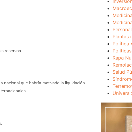
Inversio
Macroec
Medicina
Medicina
Personal
Plantas 
Política 
Política
us reservas.
Rapa Nu
Remolac
Salud Pú
Síndrom
a nacional que habría motivado la liquidación
Terremo
nternacionales.
Universi
s.