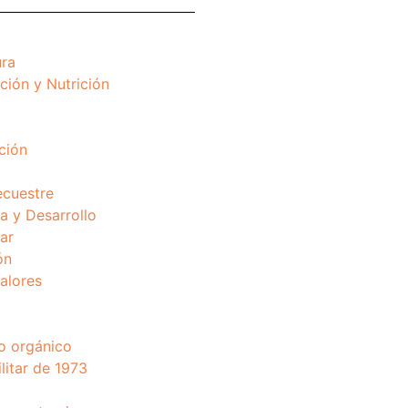
ura
ción y Nutrición
ción
ecuestre
 y Desarrollo
ar
ón
valores
o orgánico
litar de 1973