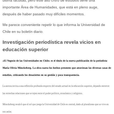
última facultad, pero este alto cntro de estudios tiene una
importante Área de Humanidades, que está en pleno auge,
después de haber pasado muy difíciles momentos.
Me parece conveniente repetir lo que informa la Universidad de
Chile en su boletín diario.
Investigación periodística revela vicios en
educación superior
«El Negocio de las Universidades en Chile» es el título de la nueva publicación de la periodista
María Olivia Mönckeberg. La obra narra los hechos presentes que atraviesan las diversas casas de
estudios, criticando los desaciertos en su gestión y poca transparencia.
La autora invita a una reflexión profunda respecto del estado actual en la educación superior, dejando entrever
las estrechas relaciones que se tejen entre el poder político, económico y religioso.
Mönckeberg recalcó que el rol que juega la Universidad de Chile es central, dado al pluralismo que se vive en
sus aulas.