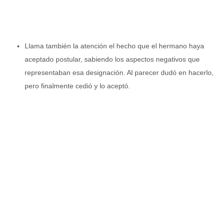
Llama también la atención el hecho que el hermano haya
aceptado postular, sabiendo los aspectos negativos que
representaban esa designación. Al parecer dudó en hacerlo,
pero finalmente cedió y lo aceptó.
Lo que ha sucedido se puede considerar perjudicial para muchos.
Desde luego al mismo Presidente de la República
. Debe tenerse
muy en cuenta que él prefirió inicialmente otro nombre.
Posiblemente no ha sido favorable al Contralor, especialmente una
anunciada demora de hasta seis meses en su pronunciamiento