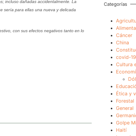
as; incluso dañadas accidentalmente. La
Categorías
e sería para ellas una nueva y delicada
Agricult
Alimenta
estivo, con sus efectos negativos tanto en lo
Cáncer
China
Constitu
covid-19
Cultura 
Economía
Dól
Educaci
Ética y 
Forestal
General
Germani
Golpe Mi
Haití