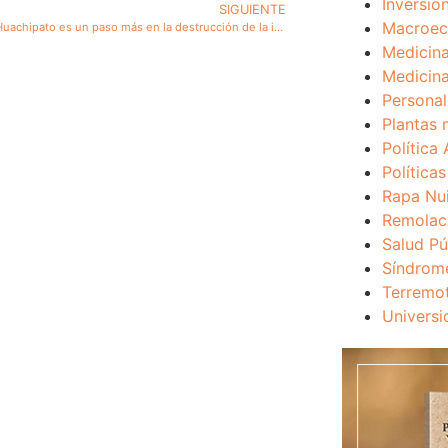
Inversio
SIGUIENTE
Macroec
El cierre de Huachipato es un paso más en la destrucción de la industria manufacturera de Chile
Medicina
Medicina
Personal
Plantas 
Política 
Política
Rapa Nu
Remolac
Salud Pú
Síndrom
Terremo
Universi