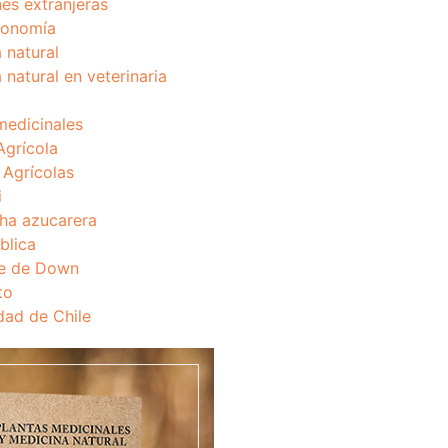
nes extranjeras
onomía
 natural
 natural en veterinaria
medicinales
Agrícola
s Agrícolas
i
ha azucarera
blica
e de Down
to
dad de Chile