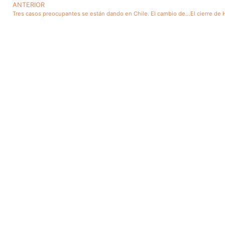
ANTERIOR
Tres casos preocupantes se están dando en Chile. El cambio de nombre de la Cámara de Diputados, el mal uso del calificativo femenino para palabras del género masculino y el uso del “de” inicial en el complemento directo