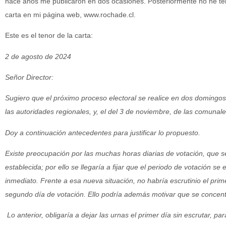
hace años me publicaron en dos ocasiones. Posteriormente no he ten
carta en mi página web, www.rochade.cl.
Este es el tenor de la carta:
2 de agosto de 2024
Señor Director:
Sugiero que el próximo proceso electoral se realice en dos domingos,
las autoridades regionales, y, el del 3 de noviembre, de las comunale
Doy a continuación antecedentes para justificar lo propuesto.
Existe preocupación por las muchas horas diarias de votación, que s
establecida; por ello se llegaría a fijar que el periodo de votación s
inmediato. Frente a esa nueva situación, no habría escrutinio el prime
segundo día de votación. Ello podría además motivar que se concen
Lo anterior, obligaría a dejar las urnas el primer día sin escrutar, pa