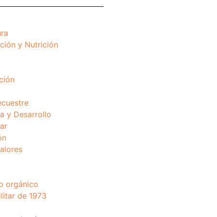
ura
ción y Nutrición
ción
ecuestre
 y Desarrollo
ar
ón
valores
o orgánico
litar de 1973