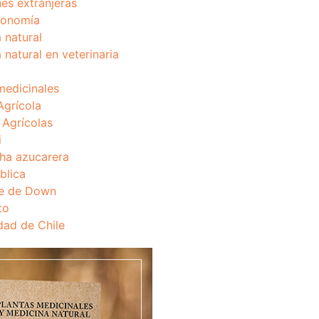
nes extranjeras
onomía
 natural
 natural en veterinaria
medicinales
Agrícola
s Agrícolas
i
ha azucarera
blica
e de Down
to
dad de Chile