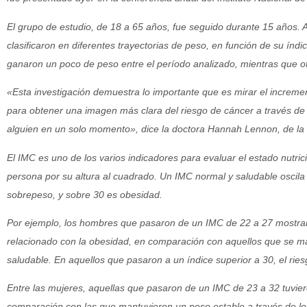
El grupo de estudio, de 18 a 65 años, fue seguido durante 15 años. A
clasificaron en diferentes trayectorias de peso, en función de su ín
ganaron un poco de peso entre el período analizado, mientras que o
«Esta investigación demuestra lo importante que es mirar el increme
para obtener una imagen más clara del riesgo de cáncer a través de
alguien en un solo momento», dice la doctora Hannah Lennon, de la U
El IMC es uno de los varios indicadores para evaluar el estado nutricio
persona por su altura al cuadrado. Un IMC normal y saludable oscila 
sobrepeso, y sobre 30 es obesidad.
Por ejemplo, los hombres que pasaron de un IMC de 22 a 27 mostra
relacionado con la obesidad, en comparación con aquellos que se m
saludable. En aquellos que pasaron a un índice superior a 30, el rie
Entre las mujeres, aquellas que pasaron de un IMC de 23 a 32 tuvier
comparación con las que mantuvieron un peso estable a través de lo