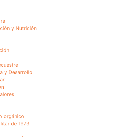
ura
ción y Nutrición
ción
ecuestre
 y Desarrollo
ar
ón
valores
o orgánico
litar de 1973