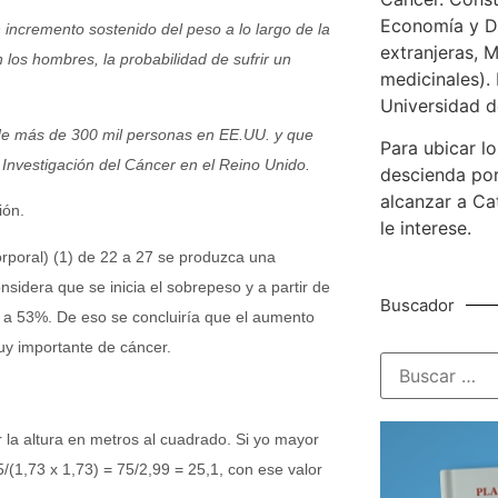
Economía y De
incremento sostenido del peso a lo largo de la
extranjeras, M
 los hombres, la probabilidad de sufrir un
medicinales). 
Universidad d
s de más de 300 mil personas en EE.UU. y que
Para ubicar lo
 Investigación del Cáncer en el Reino Unido.
descienda por
alcanzar a Ca
ión.
le interese.
rporal) (1) de 22 a 27 se produzca una
sidera que se inicia el sobrepeso y a partir de
Buscador
a a 53%. De eso se concluiría que el aumento
uy importante de cáncer.
r la altura en metros al cuadrado. Si yo mayor
/(1,73 x 1,73) = 75/2,99 = 25,1, con ese valor