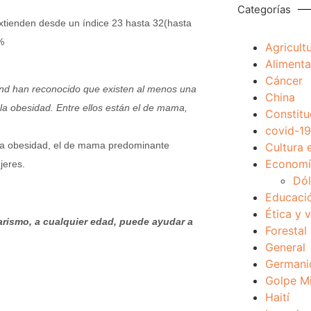
Categorías
extienden desde un índice 23 hasta 32(hasta
%
Agricult
Alimenta
Cáncer
nd han reconocido que existen al menos una
China
la obesidad. Entre ellos están el de mama,
Constitu
covid-19
 la obesidad, el de mama predominante
Cultura 
Economía
jeres.
Dól
Educaci
Ética y 
arismo, a cualquier edad, puede ayudar a
Forestal
General
Germani
Golpe Mi
Haití