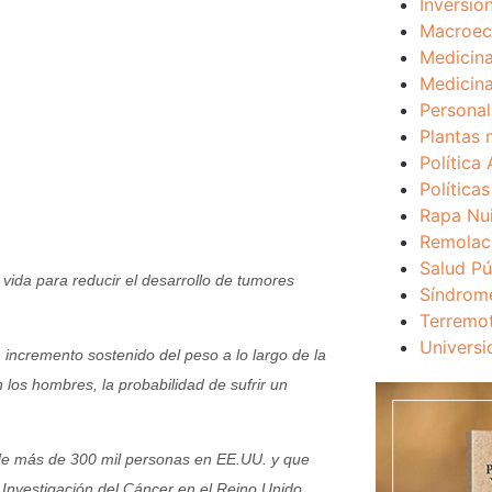
Inversio
Macroec
Medicina
Medicina
Personal
Plantas 
Política 
Política
Rapa Nu
Remolac
Salud Pú
 vida para reducir el desarrollo de tumores
Síndrom
Terremo
Universi
incremento sostenido del peso a lo largo de la
 los hombres, la probabilidad de sufrir un
s de más de 300 mil personas en EE.UU. y que
 Investigación del Cáncer en el Reino Unido.