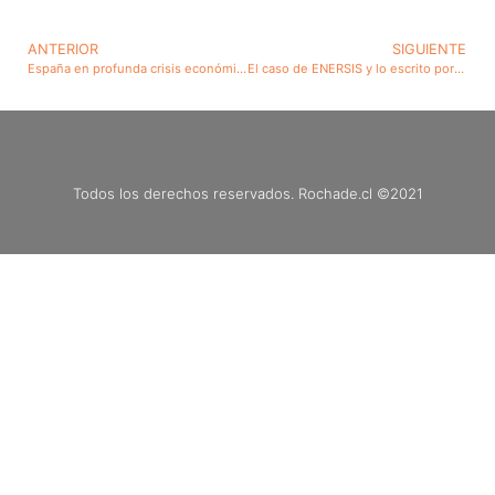
ANTERIOR
SIGUIENTE
España en profunda crisis económica social. Uno de cada cuatro ciudadanos de su fuerza de trabajo está desempleado. ¿No habrá graves errores en el tratamiento de tan seria enfermedad? Algunas sugerencias
El caso de ENERSIS y lo escrito por Carlos Peña
Todos los derechos reservados. Rochade.cl ©2021