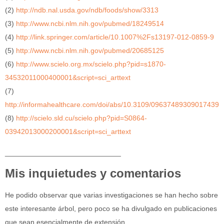
(2)
http://ndb.nal.usda.gov/ndb/foods/show/3313
(3)
http://www.ncbi.nlm.nih.gov/pubmed/18249514
(4)
http://link.springer.com/article/10.1007%2Fs13197-012-0859-9
(5)
http://www.ncbi.nlm.nih.gov/pubmed/20685125
(6)
http://www.scielo.org.mx/scielo.php?pid=s1870-
34532011000400001&script=sci_arttext
(7)
http://informahealthcare.com/doi/abs/10.3109/09637489309017439
(8)
http://scielo.sld.cu/scielo.php?pid=S0864-
03942013000200001&script=sci_arttext
_____________________________
Mis inquietudes y comentarios
He podido observar que varias investigaciones se han hecho sobre
este interesante árbol, pero poco se ha divulgado en publicaciones
que sean esencialmente de extensión.