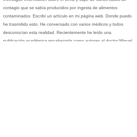
contagio que se sabía producidos por ingesta de alimentos
contaminados. Escribí un artículo en mi página web. Donde puedo
he trasmitido esto. He conversado con varios médicos y todos
desconocían esta realidad. Recientemente he leído una
publicación académica encabezada como autores al doctor Miguel
Ángel Basombria.
Me llamó la atención lo que se señala en ella, que población nativa
del norte de Salta llega a tener en sectores una infestación de su
población por este triconozoma de más de un 50%, y se atribuye
parte importante como causa de esto la ingesta de carnes de
fauna de la región que está infestada por este maligno protozoo.
Tengo otros temas que me han impactado. Conozco los resultados
de investigaciones del doctor Jorge Lolas sobre causas y
tratamientos del síndrome premenstrual severo. Son resultados
impresionantes; cómo les cambia la vida a mujeres que han sufrido