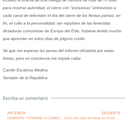
incluido el drama de una huelga de hambre de más de 70 días
para mostrar autoridad; el cierre con “exclusivas“ entrevistas a
cada canal de televisión el día del cierre de las fiestas patrias; en
fin, el culto a la personalidad, tan repulsivo de las fenecidas
dictaduras comunistas de Europa del Este, hubiese tenido mucho
que aprender en estos días de jolgorio criollo.
Sé que me esperan las penas del infierno oficialista por estas
líneas, pero mi conciencia me impide callar.
Camilo Escalona Medina
Senador de la República
Escriba un comentario
ANTERIOR
SIGUIENTE
CAMARÓN + VITAMINA C=¡VENENO MORTAL!
Crisis del valor del dólar en Chile. Despreocupación e incumplimiento de promesas del Gobierno