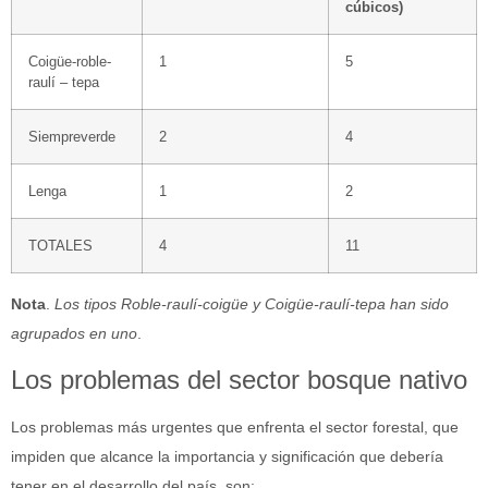
cúbicos)
Coigüe-roble-
1
5
raulí – tepa
Siempreverde
2
4
Lenga
1
2
TOTALES
4
11
Nota
.
Los tipos Roble-raulí-coigüe y Coigüe-raulí-tepa han sido
agrupados en uno
.
Los problemas del sector bosque nativo
Los problemas más urgentes que enfrenta el sector forestal, que
impiden que alcance la importancia y significación que debería
tener en el desarrollo del país, son: