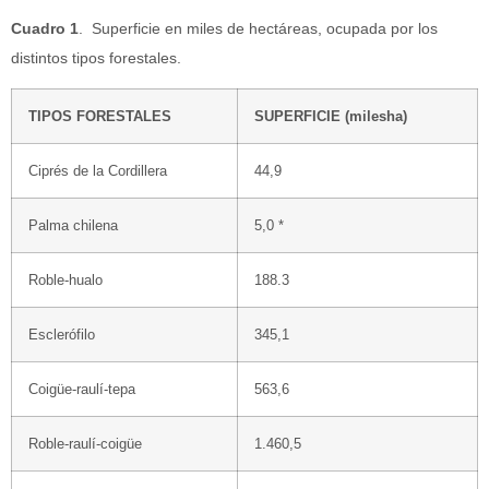
Cuadro 1
. Superficie en miles de hectáreas, ocupada por los
distintos tipos forestales.
TIPOS FORESTALES
SUPERFICIE (milesha)
Ciprés de la Cordillera
44,9
Palma chilena
5,0 *
Roble-hualo
188.3
Esclerófilo
345,1
Coigüe-raulí-tepa
563,6
Roble-raulí-coigüe
1.460,5