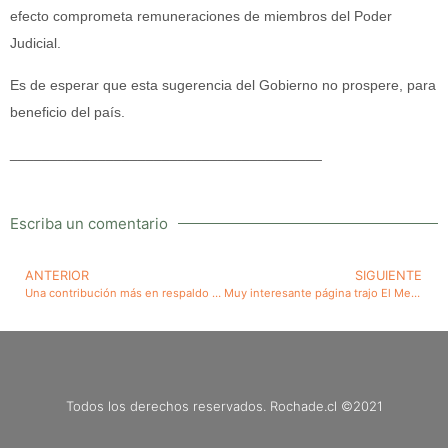
efecto comprometa remuneraciones de miembros del Poder
Judicial.
Es de esperar que esta sugerencia del Gobierno no prospere, para
beneficio del país.
_______________________________________
Escriba un comentario
ANTERIOR
SIGUIENTE
Una contribución más en respaldo de la adecuada alimentación para la salud humana. Estudio muestra que el consumo de alimentos ultraprocesados se asocia al deterioro cognitivo
Muy interesante página trajo El Mercurio del 16 de diciembre de 2022 de la FALP (Fundación Arturo López Pérez) titulado “Cómo la resistencia a la insulina puede favorecer el desarrollo del cáncer”
Todos los derechos reservados. Rochade.cl ©2021