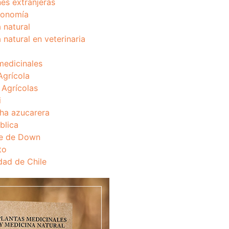
nes extranjeras
onomía
 natural
 natural en veterinaria
medicinales
Agrícola
s Agrícolas
i
ha azucarera
blica
e de Down
to
dad de Chile