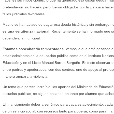
hacerles las imposiciones, lo que ha generado esa dispar deuda hist
pretendieron no hacerlo pero fueron obligados por la justicia a hace
fallos judiciales favorables.
Mucho se ha hablado de pagar esa deuda histórica y sin embargo no
es una vergüenza nacional
. Recientemente se ha informado que s
dependencia municipal.
Estamos cosechando tempestades
. Vemos lo que está pasando en
establecimientos de la educación pública como en el Instituto Naciona
Educación y en el Liceo Manuel Barros Borgoño. Es triste observar q
entre padres y apoderados, con dos centros, uno de apoyo al profeso
manera ampara la violencia.
Un tema que parece increíble, los aportes del Ministerio de Educación
escuelas públicas, se siguen basando en tanto por alumno que asist
El financiamiento debería ser único para cada establecimiento, cada
de un servicio social, con recursos tanto para operar, como para ma