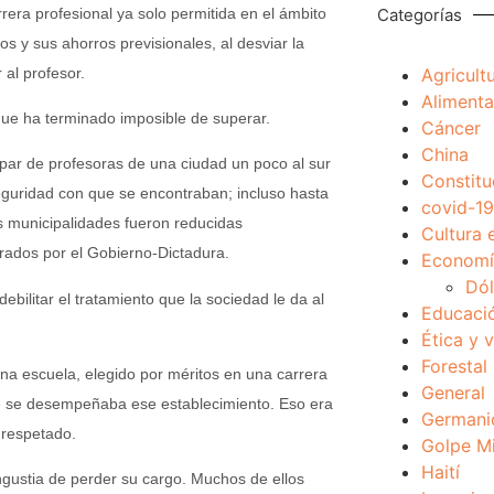
rrera profesional ya solo permitida en el ámbito
Categorías
s y sus ahorros previsionales, al desviar la
 al profesor.
Agricult
Alimenta
ue ha terminado imposible de superar.
Cáncer
China
 par de profesoras de una ciudad un poco al sur
Constitu
seguridad con que se encontraban; incluso hasta
covid-19
 municipalidades fueron reducidas
Cultura 
rados por el Gobierno-Dictadura.
Economía
Dól
bilitar el tratamiento que la sociedad le da al
Educaci
Ética y 
Forestal
una escuela, elegido por méritos en una carrera
General
ue se desempeñaba ese establecimiento. Eso era
Germani
 respetado.
Golpe Mi
Haití
gustia de perder su cargo. Muchos de ellos