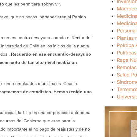
Inversio
o que les permitiera sobrevivir.
Macroec
Medicina
rave, que no pocos pertenecieran al Partido
Medicina
Personal
Plantas 
n un encuentro desayuno cuando el Rector del
Política 
Universidad de Chile en los inicios de la nueva
Política
dos..
Recuerdo en ese encuentro-desayuno
Rapa Nu
cimiento de tan alto nivel recibía un
Remolac
Salud Pú
Síndrom
en siendo empleados municipales. Cuesta
Terremo
carecemos de estadistas. Hemos tenido una
Universi
municipalidad. Lo es una corporación autónoma
ecursos del Gobierno que eran para la
rado importante el no pago de reajustes y de no