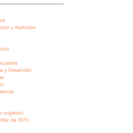
ura
ción y Nutrición
ción
ecuestre
 y Desarrollo
ar
ón
valores
o orgánico
litar de 1973