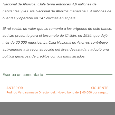
Nacional de Ahorros. Chile tenía entonces 4,0 millones de
habitantes y la Caja Nacional de Ahorros manejaba 1,4 millones de
cuentas y operaba en 147 oficinas en el país.
El rol social, un valor que se remonta a los orígenes de este banco,
se hizo presente para el terremoto de Chillán, en 1939, que dejó
más de 30.000 muertos. La Caja Nacional de Ahorros contribuyó
activamente a la reconstrucción del área devastada y adoptó una
política generosa de créditos con los damnificados.
Escriba un comentario
ANTERIOR
SIGUIENTE
Rodrigo Vergara nuevo Director del Banco Central de la representación de Centroderecha, posible futuro Presidente de la institución emisora, se manifiesta defensor del tipo de cambio flexible
Nuevo bono de $ 40.000 por carga podría corregir injusticia de los entregados en Gobierno anterior