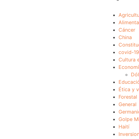
Agricult
Alimenta
Cáncer
China
Constitu
covid-19
Cultura 
Economía
Dól
Educaci
Ética y 
Forestal
General
Germani
Golpe Mi
Haití
Inversio