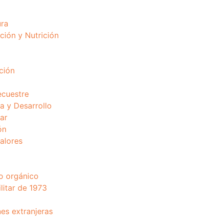
ura
ción y Nutrición
ción
ecuestre
 y Desarrollo
ar
ón
valores
o orgánico
litar de 1973
nes extranjeras