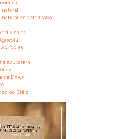
onomía
 natural
 natural en veterinaria
medicinales
Agrícola
s Agrícolas
i
ha azucarera
blica
e de Down
to
dad de Chile