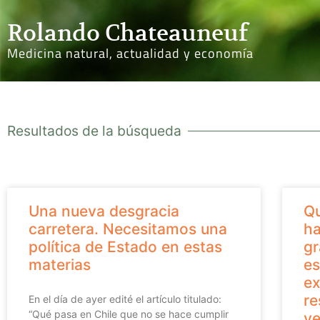
Rolando Chateauneuf
Medicina natural, actualidad y economía
Resultados de la búsqueda
Una nueva desgracia
Qu
carretera. Necesitamos una
ha
política de Estado en estas
gr
materias
es
ex
re
En el día de ayer edité el artículo titulado:
“Qué pasa en Chile que no se hace cumplir
ve