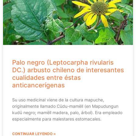
Palo negro (Leptocarpha rivularis
DC.) arbusto chileno de interesantes
cualidades entre éstas
anticancerígenas
Su uso medicinal viene de la cultura mapuche,
originalmente llamado Cüdu-mamëll (en Mapudungun
kudü negro; mamëll madera, palo, árbol). Era empleado
especialmente para malestares estomacales.
CONTINUAR LEYENDO »