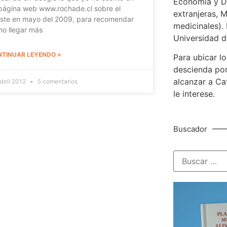
Economía y De
página web www.rochade.cl sobre el
extranjeras, M
iste en mayo del 2009, para recomendar
medicinales). 
o llegar más
Universidad d
TINUAR LEYENDO »
Para ubicar lo
descienda por
alcanzar a Ca
abril 2012
5 comentarios
le interese.
Buscador