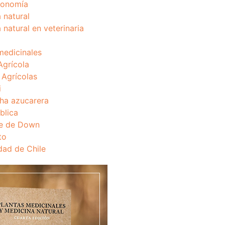
onomía
 natural
 natural en veterinaria
medicinales
Agrícola
s Agrícolas
i
ha azucarera
blica
e de Down
to
dad de Chile