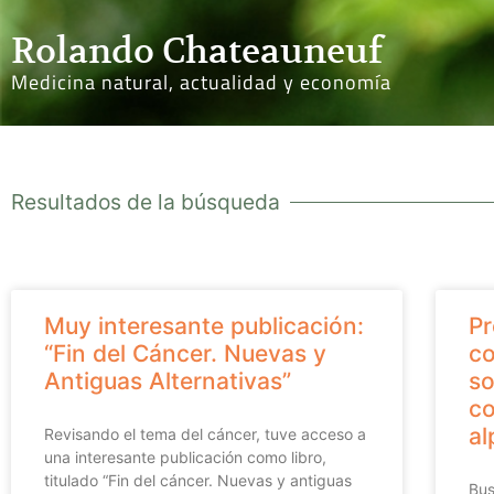
Rolando Chateauneuf
Medicina natural, actualidad y economía
Resultados de la búsqueda
Muy interesante publicación:
Pr
“Fin del Cáncer. Nuevas y
co
Antiguas Alternativas”
so
co
al
Revisando el tema del cáncer, tuve acceso a
una interesante publicación como libro,
titulado “Fin del cáncer. Nuevas y antiguas
Bus