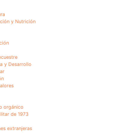
ura
ción y Nutrición
ción
ecuestre
 y Desarrollo
ar
ón
valores
o orgánico
litar de 1973
nes extranjeras