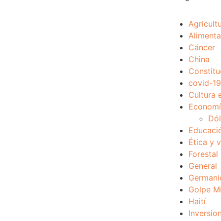
Agricult
Alimenta
Cáncer
China
Constitu
covid-19
Cultura 
Economía
Dól
Educaci
Ética y 
Forestal
General
Germani
Golpe Mi
Haití
Inversio