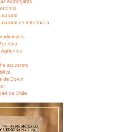
nes extranjeras
onomía
 natural
 natural en veterinaria
medicinales
Agrícola
s Agrícolas
i
ha azucarera
blica
e de Down
to
dad de Chile