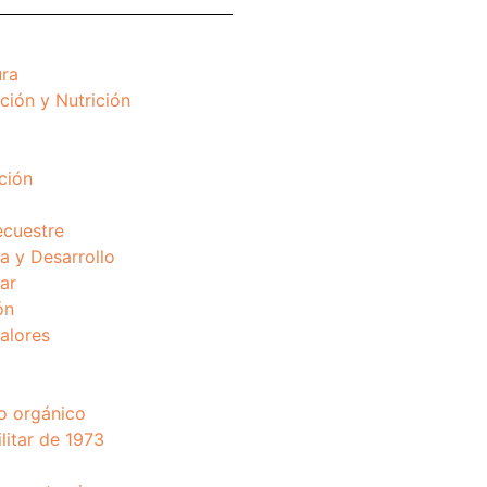
ura
ción y Nutrición
ción
ecuestre
 y Desarrollo
ar
ón
valores
o orgánico
litar de 1973