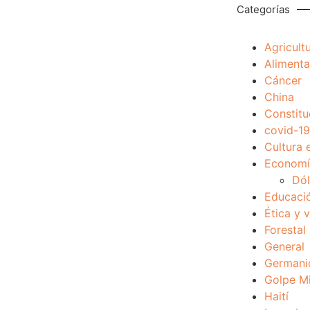
Categorías
Agricult
Alimenta
Cáncer
China
Constitu
covid-19
Cultura 
Economía
Dól
Educaci
Ética y 
Forestal
General
Germani
Golpe Mi
Haití