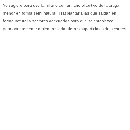
Yo sugiero para uso familiar o comunitario el cultivo de la ortiga
menor en forma semi natural. Trasplantarla las que salgan en
forma natural a sectores adecuados para que se establezca
permanentemente o bien trasladar tierras superficiales de sectores
donde se dispone de plantas en la temporada anterior.
Además estimo que puede dejarse tierras guardadas con sus
semillas y expandirla en tierras nuevas preparadas en sectores
semi sombríos, más avanzada la temporada, a fines de primavera
o principios de verano y regar el terreno. Así saldrán plantas
nuevas fuera de la temporada tradicional.
__________________
Escriba un comentario
ANTERIOR
SIGUIENTE
La ortiga mayor, Urtica dioica, sería una de las plantas medicinales más interesantes
Necesidad de cambios de Chile en sus políticas de relaciones exteriores