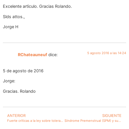
Excelente artìculo. Gracias Rolando.
Slds attos.,
Jorge H
5 agosto 2016 a las 14:24
RChateauneuf
dice:
5 de agosto de 2016
Jorge:
Gracias. Rolando
ANTERIOR
SIGUIENTE
Fuerte críticas a la ley sobre tolerancia cero de ingesta de bebidas alcohólicas para el conductor. ¿No serán legislaciones improvisadas y demagógicas?
Síndrome Premenstrual (SPM) y su manifestación severa (Disfórico). Notable tratamiento del doctor Jorge Lolas. La Salud Pública debiera abocarse al tema.