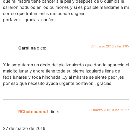
que mi madre tiene cancer a la piel y despues de 6 quimios le
salieron nodulos en los pulmones y si es posible mandarne a mi
correo que tratamientis me puede sugerir
porfavor….gracias..cariños
27 marzo 2016 a las 1:05
Carolina
dice:
Y le amputaron un dedo del pie izquierdo que donde aparecio el
maldito lunar y ahora tiene toda su pierna izquierda llena de
feos lunares y toda hinchada …y al mirarse se siente peor ,es
por eso que necesito ayuda urgente porfavor… gracias
27 marzo 2016 a las 20:27
RChateauneuf
dice:
27 de marzo de 2016