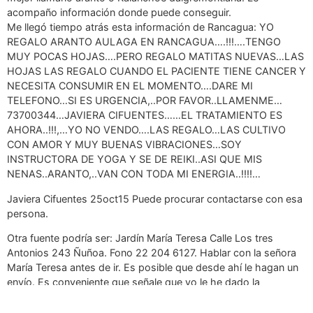
acompaño información donde puede conseguir.
Me llegó tiempo atrás esta información de Rancagua: YO
REGALO ARANTO AULAGA EN RANCAGUA….!!!….TENGO
MUY POCAS HOJAS….PERO REGALO MATITAS NUEVAS…LAS
HOJAS LAS REGALO CUANDO EL PACIENTE TIENE CANCER Y
NECESITA CONSUMIR EN EL MOMENTO….DARE MI
TELEFONO…SI ES URGENCIA,..POR FAVOR..LLAMENME…
73700344…JAVIERA CIFUENTES……EL TRATAMIENTO ES
AHORA..!!!,…YO NO VENDO….LAS REGALO…LAS CULTIVO
CON AMOR Y MUY BUENAS VIBRACIONES…SOY
INSTRUCTORA DE YOGA Y SE DE REIKI..ASI QUE MIS
NENAS..ARANTO,..VAN CON TODA MI ENERGIA..!!!!…
Javiera Cifuentes 25oct15 Puede procurar contactarse con esa
persona.
Otra fuente podría ser: Jardín María Teresa Calle Los tres
Antonios 243 Ñuñoa. Fono 22 204 6127. Hablar con la señora
María Teresa antes de ir. Es posible que desde ahí le hagan un
envío. Es conveniente que señale que yo le he dado la
información. Atentamente. Rolando