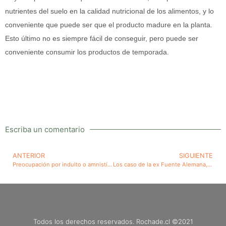
nutrientes del suelo en la calidad nutricional de los alimentos, y lo
conveniente que puede ser que el producto madure en la planta.
Esto último no es siempre fácil de conseguir, pero puede ser
conveniente consumir los productos de temporada.
Escriba un comentario
ANTERIOR
SIGUIENTE
Preocupación por indulto o amnistía a delitos de violencia asociados a manifestaciones públicas
Los caso de la ex Fuente Alemana, del carabinero de Panguipulli, del fallo de una de las salas de la Corte Suprema sobre una ocupación ilegal de una propiedad privada y el de la declaración del presidente electo que en su gobierno no habrá zonas de emergencia, debe hacernos pensar con preocupación sobre la situación del futuro de Chile
Todos los derechos reservados. Rochade.cl ©2021