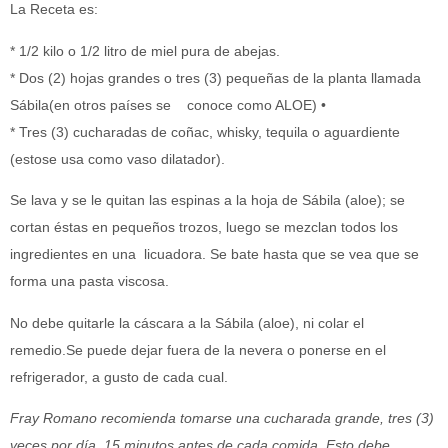
La Receta es:
* 1/2 kilo o 1/2 litro de miel pura de abejas.
* Dos (2) hojas grandes o tres (3) pequeñas de la planta llamada
Sábila(en otros países se conoce como ALOE) •
* Tres (3) cucharadas de coñac, whisky, tequila o aguardiente
(estose usa como vaso dilatador).
Se lava y se le quitan las espinas a la hoja de Sábila (aloe); se
cortan éstas en pequeños trozos, luego se mezclan todos los
ingredientes en una licuadora. Se bate hasta que se vea que se
forma una pasta viscosa.
No debe quitarle la cáscara a la Sábila (aloe), ni colar el
remedio.Se puede dejar fuera de la nevera o ponerse en el
refrigerador, a gusto de cada cual.
Fray Romano recomienda tomarse una cucharada grande, tres (3)
veces por día, 15 minutos antes de cada comida. Esto debe