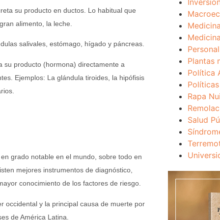
Inversio
reta su producto en ductos. Lo habitual que
Macroec
ran alimento, la leche.
Medicina
Medicina
ndulas salivales, estómago, hígado y páncreas.
Personal
Plantas 
eta su producto (hormona) directamente a
Política 
s. Ejemplos: La glándula tiroides, la hipófisis
Política
rios.
Rapa Nu
Remolac
Salud Pú
Síndrom
Terremo
Universi
en grado notable en el mundo, sobre todo en
isten mejores instrumentos de diagnóstico,
ayor conocimiento de los factores de riesgo.
 occidental y la principal causa de muerte por
ses de América Latina.