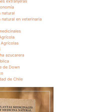
nes extranjeras
onomía
 natural
 natural en veterinaria
medicinales
Agrícola
s Agrícolas
i
ha azucarera
blica
e de Down
to
dad de Chile