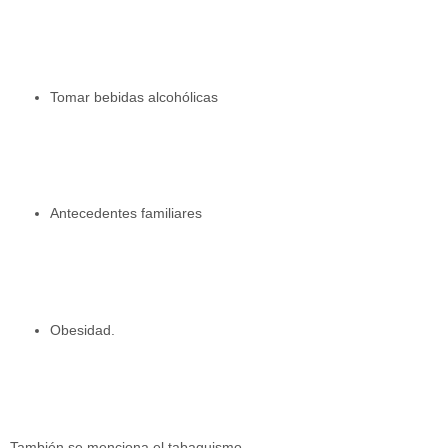
Tomar bebidas alcohólicas
Antecedentes familiares
Obesidad.
También se menciona el tabaquismo.