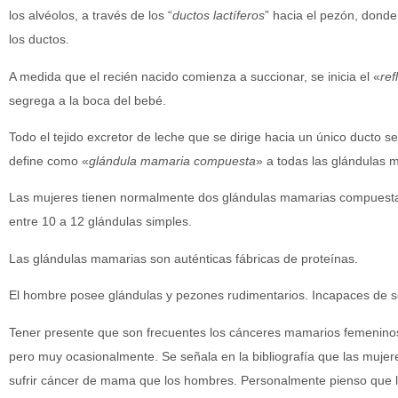
los alvéolos, a través de los “
ductos lactíferos
” hacia el pezón, dond
los ductos.
A medida que el recién nacido comienza a succionar, se inicia el «
ref
segrega a la boca del bebé.
Todo el tejido excretor de leche que se dirige hacia un único ducto 
define como «
glándula mamaria compuesta
» a todas las glándulas
Las mujeres tienen normalmente dos glándulas mamarias compuest
entre 10 a 12 glándulas simples.
Las glándulas mamarias son auténticas fábricas de proteínas.
El hombre posee glándulas y pezones rudimentarios. Incapaces de se
Tener presente que son frecuentes los cánceres mamarios femenin
pero muy ocasionalmente. Se señala en la bibliografía que las muje
sufrir cáncer de mama que los hombres. Personalmente pienso que l