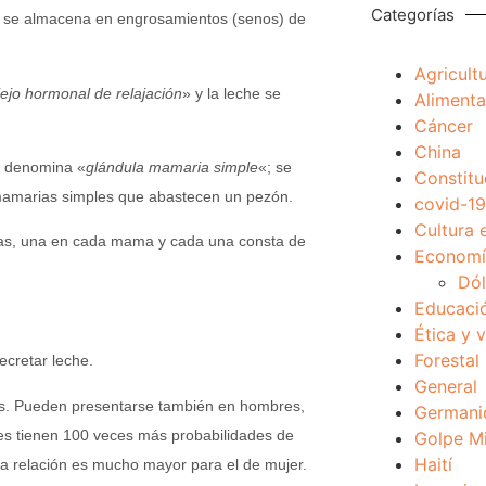
Categorías
e se almacena en engrosamientos (senos) de
Agricult
lejo hormonal de relajación
» y la leche se
Alimenta
Cáncer
China
se denomina «
glándula mamaria simple
«; se
Constitu
 mamarias simples que abastecen un pezón.
covid-19
Cultura 
as, una en cada mama y cada una consta de
Economía
Dól
Educaci
Ética y 
Forestal
cretar leche.
General
os. Pueden presentarse también en hombres,
Germani
res tienen 100 veces más probabilidades de
Golpe Mi
Haití
a relación es mucho mayor para el de mujer.