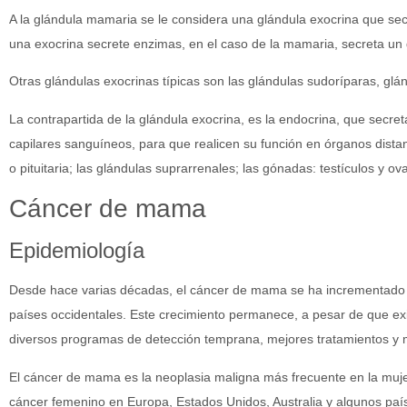
A la glándula mamaria se le considera una glándula exocrina que sec
una exocrina secrete enzimas, en el caso de la mamaria, secreta un g
Otras glándulas exocrinas típicas son las glándulas sudoríparas, glá
La contrapartida de la glándula exocrina, es la endocrina, que secr
capilares sanguíneos, para que realicen su función en órganos distante
o pituitaria; las glándulas suprarrenales; las gónadas: testículos y ova
Cáncer de mama
Epidemiología
Desde hace varias décadas, el cáncer de mama se ha incrementado 
países occidentales. Este crecimiento permanece, a pesar de que ex
diversos programas de detección temprana, mejores tratamientos y m
El cáncer de mama es la neoplasia maligna más frecuente en la mujer
cáncer femenino en Europa, Estados Unidos, Australia y algunos paí