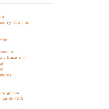
ura
ción y Nutrición
ción
ecuestre
 y Desarrollo
ar
ón
valores
o orgánico
litar de 1973