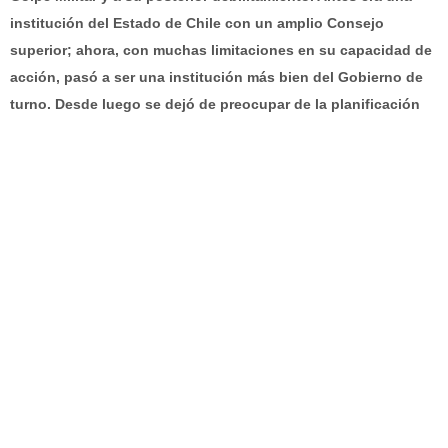
institución del Estado de Chile con un amplio Consejo
superior; ahora, con muchas limitaciones en su capacidad de
acción, pasó a ser una institución más bien del Gobierno de
turno. Desde luego se dejó de preocupar de la planificación
del desarrollo.
________________________-
Escriba un comentario
ANTERIOR
SIGUIENTE
Un tema de actualidad es si se puede evitar un golpe militar. El caso chileno de 1973. Inquietudes agregadas
Congona o canelón (Peperomia inaequaelifolia), interesante planta medicinal