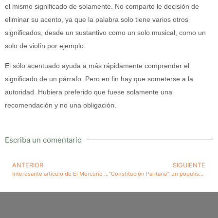
el mismo significado de solamente. No comparto le decisión de
eliminar su acento, ya que la palabra solo tiene varios otros
significados, desde un sustantivo como un solo musical, como un
solo de violín por ejemplo.
El sólo acentuado ayuda a más rápidamente comprender el
significado de un párrafo. Pero en fin hay que someterse a la
autoridad. Hubiera preferido que fuese solamente una
recomendación y no una obligación.
Escriba un comentario
ANTERIOR
SIGUIENTE
Interesante artículo de El Mercurio del 20 de agosto de 2022 titulado: “Los endulzantes no son inocuos y pueden alterar el nivel de azúcar y la microbiótica”
“Constitución Paritaria”, un populismo feminista que perjudica a la sociedad, incluso a la mujer, ahora de gran respaldo por los partidos políticos de derecha más importantes de Chile