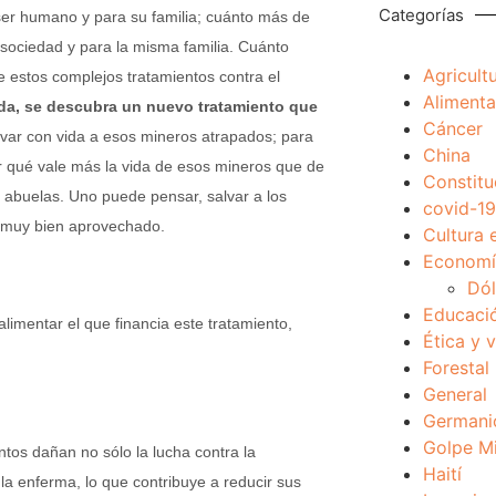
Categorías
e ser humano y para su familia; cuánto más de
 sociedad y para la misma familia. Cuánto
Agricult
e estos complejos tratamientos contra el
Alimenta
ida, se descubra un nuevo tratamiento que
Cáncer
var con vida a esos mineros atrapados; para
China
or qué vale más la vida de esos mineros que de
Constitu
abuelas. Uno puede pensar, salvar a los
covid-19
e muy bien aprovechado.
Cultura 
Economía
Dól
Educaci
imentar el que financia este tratamiento,
Ética y 
Forestal
General
Germani
Golpe Mi
os dañan no sólo la lucha contra la
Haití
a enferma, lo que contribuye a reducir sus