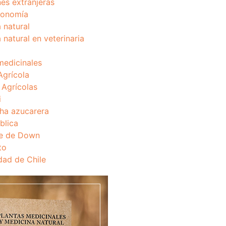
nes extranjeras
onomía
 natural
 natural en veterinaria
medicinales
Agrícola
s Agrícolas
i
ha azucarera
blica
e de Down
to
dad de Chile