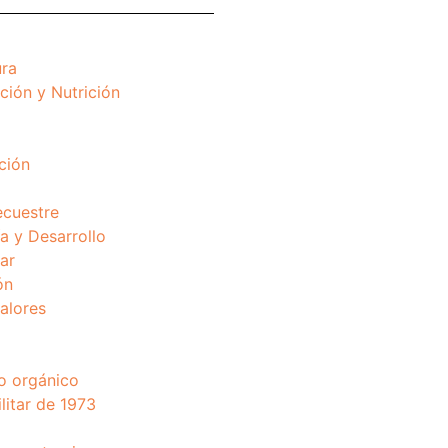
ura
ción y Nutrición
ción
ecuestre
 y Desarrollo
ar
ón
valores
o orgánico
litar de 1973