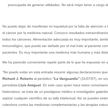
preocupada de generar utilidades. No será mejor tener a cargo de
No puedo dejar de manifestar mi inquietud por la falta de atención a 
el cáncer por la medicina natural. Conozco resultados extraordinario
todos los cánceres. Alimentación adecuada es muy importante, tambié
inmunológico, que puede ser dañado por el mal trato al paciente com
pacientes. Es muy importante una medicina más humana y más dista
Me ha parecido conveniente repetir parte de lo que he expuesto en un
“
No puedo evitar en esta entrada resumir algunas declaraciones que
Richard J. Roberts
al periódico
“La Vanguardia”
(31/07/07), en una
periodista
Lluís Amiguet
. En este caso quien hace estos comentario
heterodoxo; se trata de un prestigioso médico e investigador galard
aspirar cualquier científico de su talla intelectual. Así se pueden ent
colectivos contra las medicinas complementarias y las terapias natu