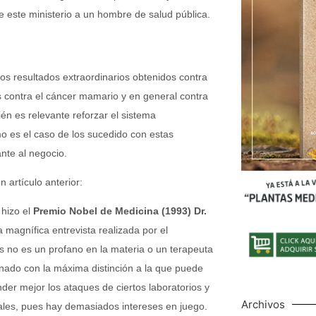
 este ministerio a un hombre de salud pública.
los resultados extraordinarios obtenidos contra
s contra el cáncer mamario y en general contra
n es relevante reforzar el sistema
o es el caso de los sucedido con estas
nte al negocio.
 artículo anterior:
 hizo el
Premio Nobel de Medicina (1993)
Dr.
 magnífica entrevista realizada por el
s no es un profano en la materia o un terapeuta
onado con la máxima distinción a la que puede
ender mejor los ataques de ciertos laboratorios y
Archivos
rales, pues hay demasiados intereses en juego.