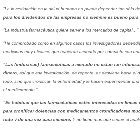
“La investigación en la salud humana no puede depender tan sólo de
para los dividendos de las empresas no siempre es bueno para
“La industria farmacéutica quiere servir a los mercados de capital…”
”He comprobado como en algunos casos los investigadores dependie
medicinas muy eficaces que hubieran acabado por completo con u
“Las (industrias) farmacéuticas a menudo no están tan interesa
dinero
, así que esa investigación, de repente, es desviada hacia el
todo, sino que cronifican la enfermedad y le hacen experimentar u
el medicamento.”
“Es habitual que las farmacéuticas estén interesadas en líneas 
para cronificar dolencias con medicamentos cronificadores mu
todo y de una vez para siempre.
Y no tiene más que seguir el anális
comprobará lo que digo”.