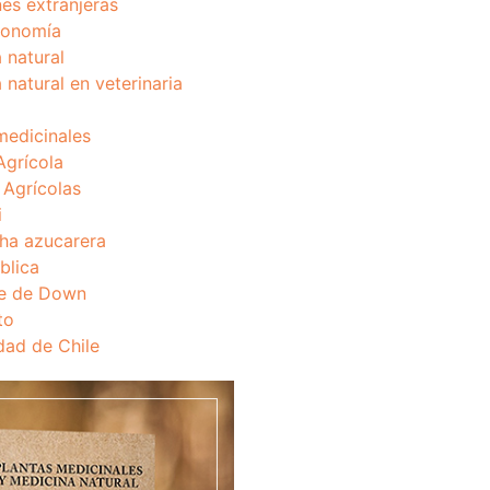
nes extranjeras
onomía
 natural
 natural en veterinaria
medicinales
Agrícola
s Agrícolas
i
ha azucarera
blica
e de Down
to
dad de Chile