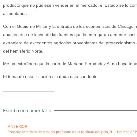
producto que no pudiesen vender en el mercado, el Estado se lo co
alimentarios.
Con el Gobierno Militar y la entrada de los economistas de Chicago, s
abastecerse de leche de las fuentes que lo entregaran a menor costo;
extranjero de excedentes agrícolas provenientes del proteccionismo a
del hemisferio Norte.
Me ha extrañado que la carta de Mariano Fernández A. no haya ten
El tema de esta licitación sin duda está candente.
_____________________
Escriba un comentario
ANTERIOR
Preocupante falta de análisis profundo de la realidad del país, de sus grandes problemas y de sus causas por parte de los planteamientos de los candidatos presidenciales