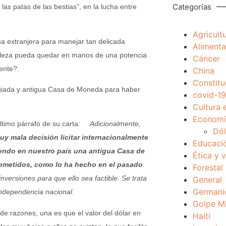
Categorías
s patas de las bestias”, en la lucha entre
Agricult
a extranjera para manejar tan delicada
Alimenta
raleza pueda quedar en manos de una potencia
Cáncer
ente?.
China
Constitu
igiada y antigua Casa de Moneda para haber
covid-19
Cultura 
Economía
timo párrafo de su carta
:
Adicionalmente,
Dól
y mala decisión licitar internacionalmente
Educaci
iendo en nuestro país una antigua Casa de
Ética y 
ometidos, como lo ha hecho en el pasado
.
Forestal
inversiones para que ello sea factible. Se trata
General
Germani
 independencia nacional.
Golpe Mi
e razones, una es que el valor del dólar en
Haití