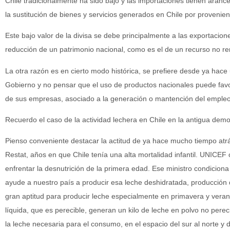
Chile tradicionalmente ha sido bajo y las importaciones tienen arancel
la sustitución de bienes y servicios generados en Chile por provenien
Este bajo valor de la divisa se debe principalmente a las exportacion
reducción de un patrimonio nacional, como es el de un recurso no re
La otra razón es en cierto modo histórica, se prefiere desde ya hac
Gobierno y no pensar que el uso de productos nacionales puede favore
de sus empresas, asociado a la generación o mantención del empleo
Recuerdo el caso de la actividad lechera en Chile en la antigua demo
Pienso conveniente destacar la actitud de ya hace mucho tiempo atr
Restat, años en que Chile tenía una alta mortalidad infantil. UNICEF
enfrentar la desnutrición de la primera edad. Ese ministro condicion
ayude a nuestro país a producir esa leche deshidratada, producción qu
gran aptitud para producir leche especialmente en primavera y veran
líquida, que es perecible, generan un kilo de leche en polvo no perec
la leche necesaria para el consumo, en el espacio del sur al norte y 