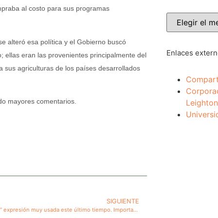
mpraba al costo para sus programas
e alteró esa política y el Gobierno buscó
Enlaces exter
 ellas eran las provenientes principalmente del
 sus agriculturas de los países desarrollados
Compart
Corpora
ido mayores comentarios.
Leighton
Universi
SIGUIENTE
“No más AFP” expresión muy usada este último tiempo. Importancia del tema previsional para jubilar y análisis de proposiciones para un nuevo sistema