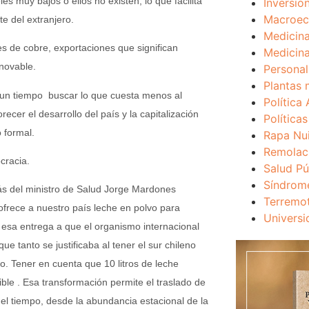
es muy bajos o ellos no existen, lo que facilita
Inversio
Macroec
te del extranjero.
Medicina
es de cobre, exportaciones que significan
Medicina
novable.
Personal
Plantas 
e un tiempo buscar lo que cuesta menos al
Política 
cer el desarrollo del país y la capitalización
Política
 formal.
Rapa Nu
Remolac
cracia.
Salud Pú
Síndrom
ás del ministro de Salud Jorge Mardones
Terremo
 ofrece a nuestro país leche en polvo para
Universi
a esa entrega a que el organismo internacional
e tanto se justificaba al tener el sur chileno
o. Tener en cuenta que 10 litros de leche
ible . Esa transformación permite el traslado de
del tiempo, desde la abundancia estacional de la