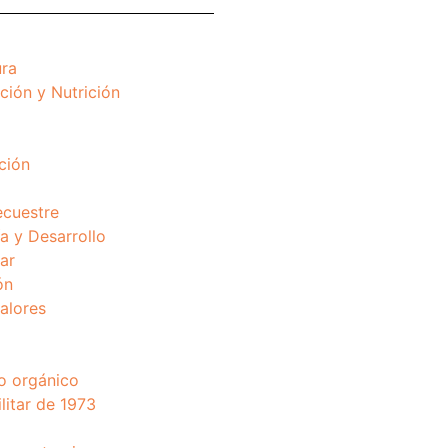
ura
ción y Nutrición
ción
ecuestre
 y Desarrollo
ar
ón
valores
o orgánico
litar de 1973