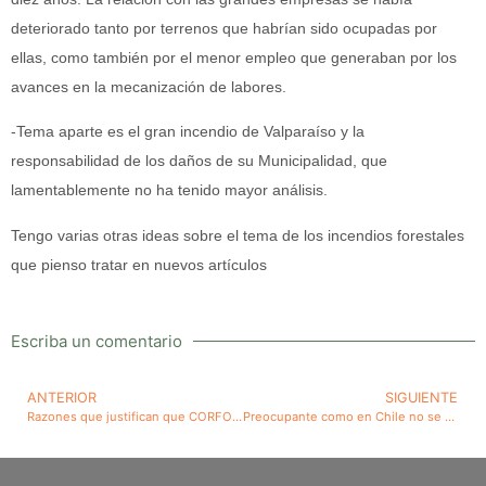
deteriorado tanto por terrenos que habrían sido ocupadas por
ellas, como también por el menor empleo que generaban por los
avances en la mecanización de labores.
-Tema aparte es el gran incendio de Valparaíso y la
responsabilidad de los daños de su Municipalidad, que
lamentablemente no ha tenido mayor análisis.
Tengo varias otras ideas sobre el tema de los incendios forestales
que pienso tratar en nuevos artículos
Escriba un comentario
ANTERIOR
SIGUIENTE
Razones que justifican que CORFO en 1975 debiera haber vendido inicialmente IANSA como empresa y no por plantas
Preocupante como en Chile no se cumplen disposiciones legales, no hay control, no se corrigen consecuencias y cuando se sancionan, estas pasan a ser insignificantes