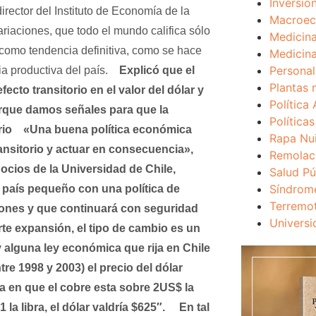
Inversio
irector del Instituto de Economía de la
Macroec
ariaciones, que todo el mundo califica sólo
Medicina
 como tendencia definitiva, como se hace
Medicina
Personal
ia productiva del país.
Explicó que el
Plantas 
ecto transitorio en el valor del dólar y
Política 
orque damos señales para que la
Política
rio
«Una buena política económica
Rapa Nu
ansitorio y actuar en consecuencia»,
Remolac
cios de la Universidad de Chile,
Salud Pú
Síndrom
 país pequeño con una política de
Terremo
iones y que continuará con seguridad
Universi
rte expansión, el tipo de cambio es un
alguna ley económica que rija en Chile
tre 1998 y 2003) el precio del dólar
a en que el cobre esta sobre 2US$ la
 la libra, el dólar valdría $625″.
En tal