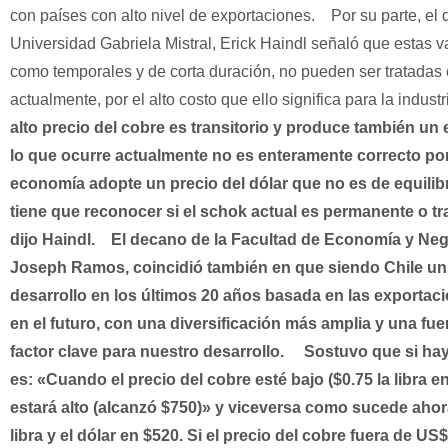
con países con alto nivel de exportaciones.
Por su parte, el d
Universidad Gabriela Mistral, Erick Haindl señaló que estas v
como temporales y de corta duración, no pueden ser tratadas
actualmente, por el alto costo que ello significa para la industr
alto precio del cobre es transitorio y produce también un ef
lo que ocurre actualmente no es enteramente correcto p
economía adopte un precio del dólar que no es de equilib
tiene que reconocer si el schok actual es permanente o tr
dijo Haindl.
El decano de la Facultad de Economía y Nego
Joseph Ramos, coincidió también en que siendo Chile un
desarrollo en los últimos 20 años basada en las exportac
en el futuro, con una diversificación más amplia y una fue
factor clave para nuestro desarrollo.
Sostuvo que si hay 
es: «Cuando el precio del cobre esté bajo ($0.75 la libra en
estará alto (alcanzó $750)» y viceversa como sucede ahor
libra y el dólar en $520. Si el precio del cobre fuera de US$1