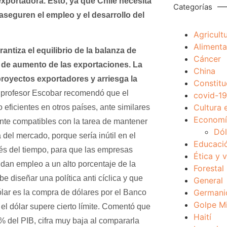
exportadora. Esto, ya que Chile necesita
Categorías
seguren el empleo y el desarrollo del
Agricult
Alimenta
antiza el equilibrio de la balanza de
Cáncer
ca de aumento de las exportaciones. La
China
 proyectos exportadores y arriesga la
Constitu
rofesor Escobar recomendó que el
covid-19
Cultura 
ficientes en otros países, ante similares
Economía
nte compatibles con la tarea de mantener
Dól
ra del mercado, porque sería inútil en el
Educaci
avés del tiempo, para que las empresas
Ética y 
dan empleo a un alto porcentaje de la
Forestal
ebe diseñar una
política anti cíclica y que
General
Germani
ólar es la compra de dólares por el Banco
Golpe Mi
l dólar supere cierto límite. Comentó que
Haití
% del PIB, cifra muy baja al compararla