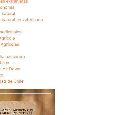
nes extranjeras
onomía
 natural
 natural en veterinaria
medicinales
Agrícola
s Agrícolas
i
ha azucarera
blica
e de Down
to
dad de Chile