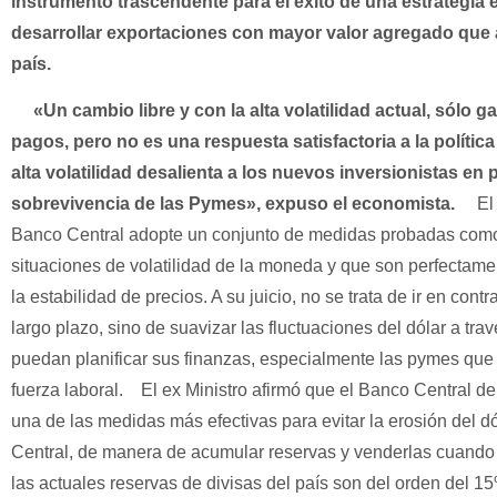
instrumento trascendente para el éxito de una estrategia 
desarrollar exportaciones con mayor valor agregado que a
país.
«Un cambio libre y con la alta volatilidad actual, sólo gar
pagos, pero no es una respuesta satisfactoria a la políti
alta volatilidad desalienta a los nuevos inversionistas en
sobrevivencia de las Pymes»,
expuso el economista.
El p
Banco Central adopte un conjunto de medidas probadas como e
situaciones de volatilidad de la moneda y que son perfectame
la estabilidad de precios. A su juicio, no se trata de ir en cont
largo plazo, sino de suavizar las fluctuaciones del dólar a tr
puedan planificar sus finanzas, especialmente las pymes que 
fuerza laboral.
El ex Ministro afirmó que el Banco Central d
una de las medidas más efectivas para evitar la erosión del d
Central, de manera de acumular reservas y venderlas cuando e
las actuales reservas de divisas del país son del orden del 15