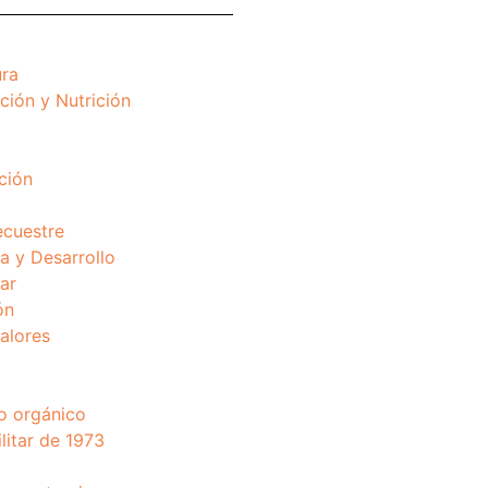
ura
ción y Nutrición
ción
ecuestre
 y Desarrollo
ar
ón
valores
o orgánico
litar de 1973