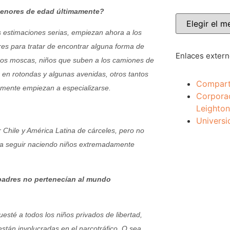
 menores de edad últimamente?
s estimaciones serias, empiezan ahora a los
es para tratar de encontrar alguna forma de
Enlaces exter
iños moscas, niños que suben a los camiones de
 en rotondas y algunas avenidas, otros tantos
Compart
ormente empiezan a especializarse.
Corpora
Leighton
Universi
 Chile y América Latina de cárceles, pero no
n a seguir naciendo niños extremadamente
padres no pertenecían al mundo
esté a todos los niños privados de libertad,
tán involucradas en el narcotráfico. O sea,