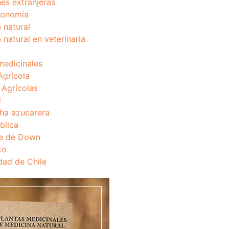
nes extranjeras
onomía
 natural
 natural en veterinaria
medicinales
Agrícola
s Agrícolas
i
ha azucarera
blica
e de Down
to
dad de Chile