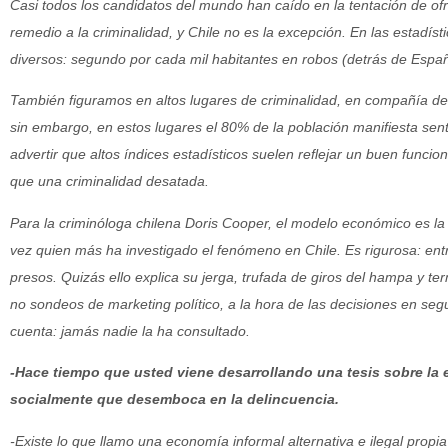
Casi todos los candidatos del mundo han caído en la tentación de ofr
remedio a la criminalidad, y Chile no es la excepción. En las estadís
diversos: segundo por cada mil habitantes en robos (detrás de Españ
También figuramos en altos lugares de criminalidad, en compañía d
sin embargo, en estos lugares el 80% de la población manifiesta sent
advertir que altos índices estadísticos suelen reflejar un buen funcion
que una criminalidad desatada.
Para la criminóloga chilena Doris Cooper, el modelo económico es la c
vez quien más ha investigado el fenómeno en Chile. Es rigurosa: ent
presos. Quizás ello explica su jerga, trufada de giros del hampa y term
no sondeos de marketing político, a la hora de las decisiones en seg
cuenta: jamás nadie la ha consultado.
-Hace tiempo que usted viene desarrollando una tesis sobre la
socialmente que desemboca en la delincuencia.
-Existe lo que llamo una economía informal alternativa e ilegal prop