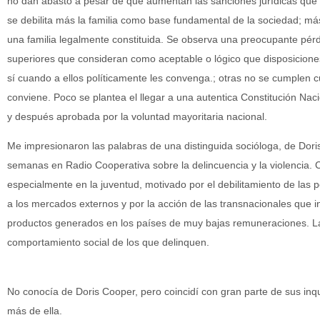
no dan abasto a pesar de que aumentan las sanciones jurídicas que no
se debilita más la familia como base fundamental de la sociedad; má
una familia legalmente constituida. Se observa una preocupante pérdi
superiores que consideran como aceptable o lógico que disposiciones
sí cuando a ellos políticamente les convenga.; otras no se cumplen c
conviene. Poco se plantea el llegar a una autentica Constitución Nac
y después aprobada por la voluntad mayoritaria nacional.
Me impresionaron las palabras de una distinguida socióloga, de Dori
semanas en Radio Cooperativa sobre la delincuencia y la violencia. 
especialmente en la juventud, motivado por el debilitamiento de la
a los mercados externos y por la acción de las transnacionales que
productos generados en los países de muy bajas remuneraciones. La
comportamiento social de los que delinquen.
No conocía de Doris Cooper, pero coincidí con gran parte de sus inq
más de ella.