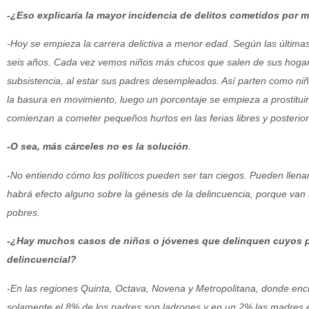
-¿Eso explicaría la mayor incidencia de delitos cometidos por
-Hoy se empieza la carrera delictiva a menor edad. Según las última
seis años. Cada vez vemos niños más chicos que salen de sus hogar
subsistencia, al estar sus padres desempleados. Así parten como n
la basura en movimiento, luego un porcentaje se empieza a prostituir
comienzan a cometer pequeños hurtos en las ferias libres y posteri
-O sea, más cárceles no es la solución
.
-No entiendo cómo los políticos pueden ser tan ciegos. Pueden llenar
habrá efecto alguno sobre la génesis de la delincuencia, porque va
pobres.
-¿Hay muchos casos de niños o jóvenes que delinquen cuyos 
delincuencial?
-En las regiones Quinta, Octava, Novena y Metropolitana, donde encu
solamente el 8% de los padres son ladrones y en un 2% las madres es