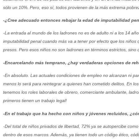
sólo un 10%. Pero, eso sí, todos provienen de la más extrema pobre
-¿Cree adecuado entonces rebajar la edad de imputabilidad pe
-La entrada al mundo de los ladrones no es de adulto ni a los 14 añ
imputabilidad penal cuando más va a tener por efecto que los niños
presos. Pero esos niños no son ladrones en términos estrictos, sino 
-Encarcelando más temprano, ¿hay verdaderas opciones de reha
-En absoluto. Las actuales condiciones de empleo no alcanzan ni pa
menos lo será para reintegrar a quienes han cometido delitos. En l
tenemos los roles laborales de obrero, comerciante ambulante, ladrones
primeros tienen un trabajo legal!
-En el trabajo que ha hecho con niños y jóvenes recluidos, ¿có
-Del total de niños privados de libertad, 72% ya se autopercibe como 
dentro de esos marcos. Además, ya tienen todo un código ético, códi