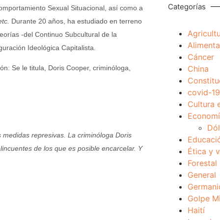
Categorías
 Comportamiento Sexual Situacional, así como a
tc.
Durante 20 años, ha estudiado en terreno
Agricult
teorías -del Continuo Subcultural de la
Alimenta
guración Ideológica Capitalista.
Cáncer
China
n: Se le titula, Doris Cooper, criminóloga,
Constitu
covid-19
Cultura 
Economía
Dól
s medidas represivas. La criminóloga Doris
Educaci
ncuentes de los que es posible encarcelar. Y
Ética y 
Forestal
General
Germani
Golpe Mi
Haití