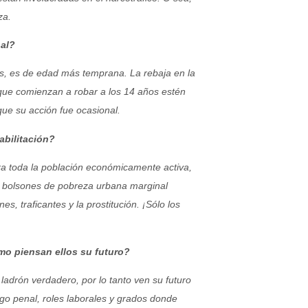
za.
nal?
os, es de edad más temprana. La rebaja en la
 que comienzan a robar a los 14 años estén
que su acción fue ocasional.
bilitación?
ra toda la población económicamente activa,
os bolsones de pobreza urbana marginal
, traficantes y la prostitución. ¡Sólo los
mo piensan ellos su futuro?
ladrón verdadero, por lo tanto ven su futuro
go penal, roles laborales y grados donde