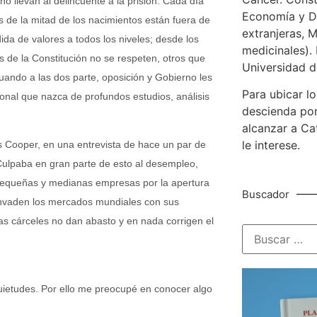
 llevan al delincuente a la prisión. Cada día
Economía y De
s de la mitad de los nacimientos están fuera de
extranjeras, M
da de valores a todos los niveles; desde los
medicinales). 
 de la Constitución no se respeten, otros que
Universidad d
uando a las dos parte, oposición y Gobierno les
Para ubicar lo
ional que nazca de profundos estudios, análisis
descienda por
alcanzar a Ca
le interese.
s Cooper, en una entrevista de hace un par de
Culpaba en gran parte de esto al desempleo,
s pequeñas y medianas empresas por la apertura
Buscador
 invaden los mercados mundiales con sus
s cárceles no dan abasto y en nada corrigen el
uietudes. Por ello me preocupé en conocer algo