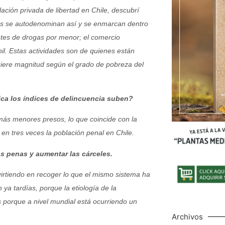
lación privada de libertad en Chile, descubrí
enes se autodenominan así y se enmarcan dentro
antes de drogas por menor; el comercio
venil. Estas actividades son de quienes están
uiere magnitud según el grado de pobreza del
ca los índices de delincuencia suben?
ás menores presos, lo que coincide con la
 en tres veces la población penal en Chile.
as penas y aumentar las cárceles.
virtiendo en recoger lo que el mismo sistema ha
 ya tardías, porque la etiología de la
s porque a nivel mundial está ocurriendo un
Archivos