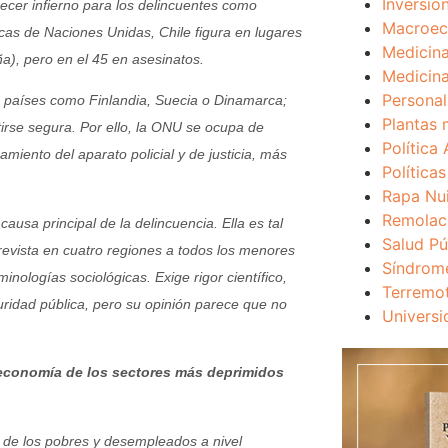
Inversio
ecer infierno para los delincuentes como
Macroec
ticas de Naciones Unidas, Chile figura en lugares
Medicina
a), pero en el 45 en asesinatos.
Medicina
Personal
e países como Finlandia, Suecia o Dinamarca;
Plantas 
irse segura. Por ello, la ONU se ocupa de
Política 
amiento del aparato policial y de justicia, más
Política
Rapa Nu
Remolac
ausa principal de la delincuencia. Ella es tal
Salud Pú
revista en cuatro regiones a todos los menores
Síndrom
inologías sociológicas. Exige rigor científico,
Terremo
uridad pública, pero su opinión parece que no
Universi
 economía de los sectores más deprimidos
ia de los pobres y desempleados a nivel