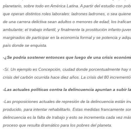
planetario, sobre todo en América Latina. A partir del estudio con pob
que operan distintos roles laborales: ladrones ladrones, o sea qui
de una carrera delictiva sean adultos o menores de edad; los trafic
ambulante; el trabajo infantil, y finalmente la prostitución infanto-ju
marginados de participar en la economía formal y se potencia y adq
país donde se enquista.
-¿Se podría sostener entonces que luego de una crisis económi
-Sí. Un ejemplo es Concepción, ciudad donde porcentualmente hay m
crisis del carbón ocurrida hace diez años. La crisis del 80 incrementó
-Las actuales políticas contra la delincuencia apuntan a subir l
-Las proposiciones actuales de represión de la delincuencia están in
producido, para intentar rehabilitarlo. Estas medidas francamente son
delincuencia es la falta de trabajo y esto se incrementa cada vez má
proceso que resulta dramático para los pobres del planeta.