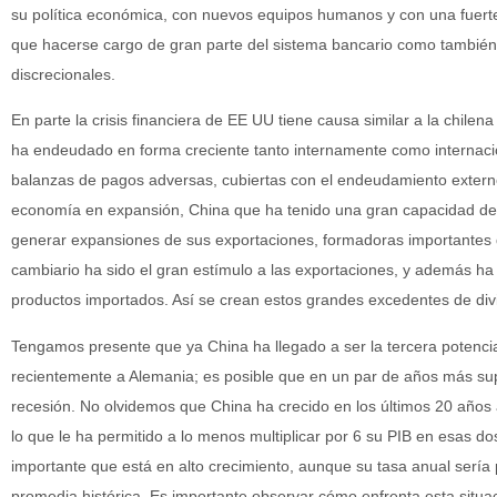
su política económica, con nuevos equipos humanos y con una fuerte
que hacerse cargo de gran parte del sistema bancario como tambié
discrecionales.
En parte la crisis financiera de EE UU tiene causa similar a la chilena
ha endeudado en forma creciente tanto internamente como internacion
balanzas de pagos adversas, cubiertas con el endeudamiento externo
economía en expansión, China que ha tenido una gran capacidad de a
generar expansiones de sus exportaciones, formadoras importantes 
cambiario ha sido el gran estímulo a las exportaciones, y además ha 
productos importados. Así se crean estos grandes excedentes de div
Tengamos presente que ya China ha llegado a ser la tercera poten
recientemente a Alemania; es posible que en un par de años más su
recesión. No olvidemos que China ha crecido en los últimos 20 años
lo que le ha permitido a lo menos multiplicar por 6 su PIB en esas 
importante que está en alto crecimiento, aunque su tasa anual sería 
promedia histórica. Es importante observar cómo enfrenta esta situ