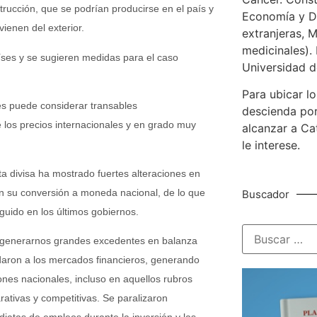
trucción, que se podrían producirse en el país y
Economía y De
ienen del exterior.
extranjeras, M
medicinales). 
aíses y se sugieren medidas para el caso
Universidad d
Para ubicar lo
es puede considerar transables
descienda por
e los precios internacionales y en grado muy
alcanzar a Ca
le interese.
ta divisa ha mostrado fuertes alteraciones en
n su conversión a moneda nacional, de lo que
Buscador
guido en los últimos gobiernos.
 a generarnos grandes excedentes en balanza
daron a los mercados financieros, generando
iones nacionales, incluso en aquellos rubros
rativas y competitivas. Se paralizaron
iatas de empleos durante la inversión y las