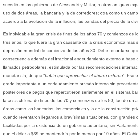
sucedió en los gobiernos de Alessandri y Militar, a otras antiguas exp
uso de dos áreas, la bancaria y la de corredores; otra como un camb
acuerdo a la evolución de la inflación; las bandas del precio de la divi
Es inolvidable la gran crisis de fines de los años 70 y comienzos de l
tres años, lo que fuera la gran causante de la crisis económica más 
depresión mundial de comienzo de los años 30. Debe recordarse que 
consecuencia además del irracional endeudamiento externo a base de 
llamados petrodólares, estimulada por las recomendaciones internaci
monetarista, de que “
había que aprovechar el ahorro externo
”. Ese 
grado importante a un endeudamiento privado interno sin precedent
posteriores de pagos que repercutieron seriamente en el sistema ban
la crisis chilena de fines de los 70 y comienzos de los 80, fue de u
áreas como las bancarias, las comerciales y la de la construcción pr
cuando reventaron llegamos a bravísimas situaciones, con grandes qu
facilitadas por la existencia de un gobierno autoritario, sin Parlam
que el dólar a $39 se mantendría por lo menos por 10 años. El Gobie