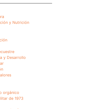
ura
ción y Nutrición
ción
ecuestre
 y Desarrollo
ar
ón
valores
o orgánico
litar de 1973