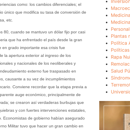
Inversio
eriencias como: los cambios diferenciales; el
Macroec
io único que modifica su tasa de conversión de
Medicina
sa, etc.
Medicina
Personal
os 80, cuando se mantuvo un dólar fijo por casi
Plantas 
seria que ha enfrentado el país desde la gran
Política 
en grado importante esa crisis fue
Política
la apertura exterior al ingreso de los
Rapa Nu
Remolac
onales y nacionales de los neoliberales y
Salud Pú
endeudamiento externo fue traspasado en
Síndrom
es, causante a su vez de incumplimientos
Terremo
cario. Conviene recordar que la etapa previa a
Universi
n aparente auge económico, principalmente de
ivada; se crearon así verdaderas burbujas que
iebras y con fuertes intervenciones estatales,
ento. Economistas de gobierno habían asegurado
rno Militar tuvo que hacer un gran cambio en