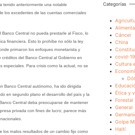
Categorías
ía tenido anteriormente una notable
e los excedentes de las cuentas comerciales
Agricult
Alimenta
l Banco Central no pueda prestarle al Fisco, lo
Cáncer
a financiera. Esto lo prohíbe no sólo la ley
China
Constitu
 donde primaron los enfoques monetarista y
covid-19
 créditos del Banco Central al Gobierno en
Cultura 
s especiales. Para crisis como la actual, no se
Economía
Dól
Educaci
 un Banco Central autónomo, ha ido dirigida
Ética y 
do en segundo plano el desarrollo del país y la
Forestal
el Banco Central deba preocuparse de mantener
General
resa privada con fines de lucro; parece más
Germani
 nacionales.
Golpe Mi
Haití
de los malos resultados de un cambio fijo como