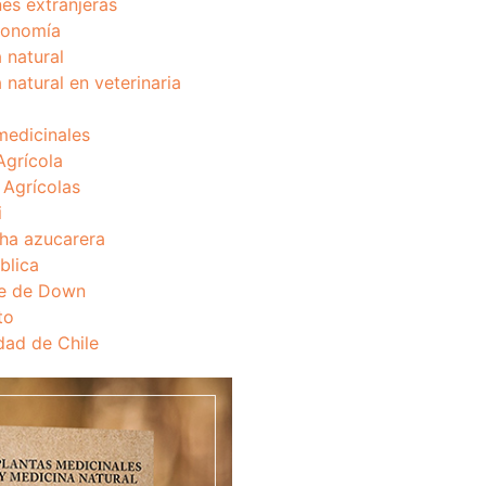
nes extranjeras
onomía
 natural
 natural en veterinaria
medicinales
Agrícola
s Agrícolas
i
ha azucarera
blica
e de Down
to
dad de Chile