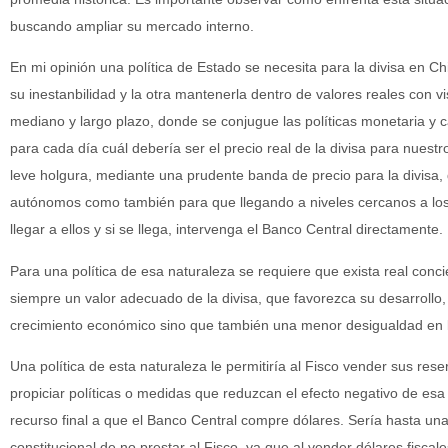
buscando ampliar su mercado interno.
En mi opinión una política de Estado se necesita para la divisa en Chi
su inestanbilidad y la otra mantenerla dentro de valores reales con v
mediano y largo plazo, donde se conjugue las políticas monetaria y c
para cada día cuál debería ser el precio real de la divisa para nuestr
leve holgura, mediante una prudente banda de precio para la divisa,
autónomos como también para que llegando a niveles cercanos a lo
llegar a ellos y si se llega, intervenga el Banco Central directamente.
Para una política de esa naturaleza se requiere que exista real conc
siempre un valor adecuado de la divisa, que favorezca su desarrollo,
crecimiento económico sino que también una menor desigualdad en la
Una política de esta naturaleza le permitiría al Fisco vender sus re
propiciar políticas o medidas que reduzcan el efecto negativo de esa
recurso final a que el Banco Central compre dólares. Sería hasta una 
constitucional de no prestar al Fisco, ya que al vender dólares fiscale