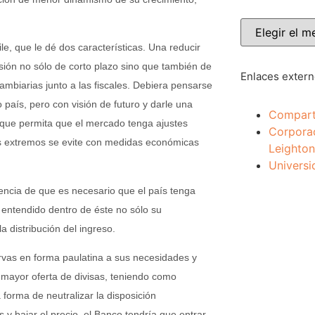
le, que le dé dos características. Una reducir
isión no sólo de corto plazo sino que también de
Enlaces exter
ambiarias junto a las fiscales. Debiera pensarse
o país, pero con visión de futuro y darle una
Compart
 que permita que el mercado tenga ajustes
Corpora
s extremos se evite con medidas económicas
Leighton
Universi
iencia de que es necesario que el país tenga
 entendido dentro de éste no sólo su
 distribución del ingreso.
servas en forma paulatina a sus necesidades y
 mayor oferta de divisas, teniendo como
forma de neutralizar la disposición
s y bajar el precio, el Banco tendría que entrar