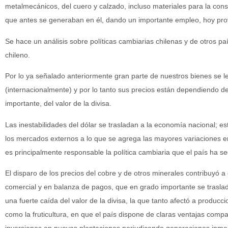
metalmecánicos, del cuero y calzado, incluso materiales para la cons
que antes se generaban en él, dando un importante empleo, hoy prov
Se hace un análisis sobre políticas cambiarias chilenas y de otros p
chileno.
Por lo ya señalado anteriormente gran parte de nuestros bienes se l
(internacionalmente) y por lo tanto sus precios están dependiendo d
importante, del valor de la divisa.
Las inestabilidades del dólar se trasladan a la economía nacional; es
los mercados externos a lo que se agrega las mayores variaciones e
es principalmente responsable la política cambiaria que el país ha se
El disparo de los precios del cobre y de otros minerales contribuyó
comercial y en balanza de pagos, que en grado importante se trasla
una fuerte caída del valor de la divisa, la que tanto afectó a producc
como la fruticultura, en que el país dispone de claras ventajas compa
inversiones en nuevas plantaciones perjudicando generaciones inmed