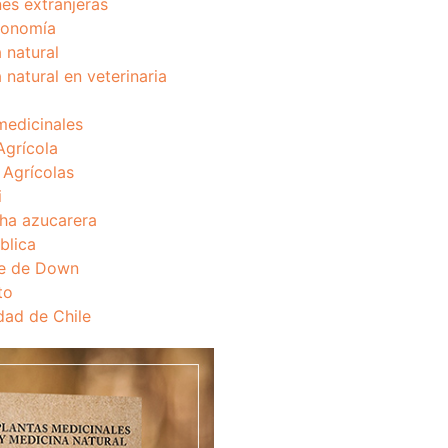
nes extranjeras
onomía
 natural
 natural en veterinaria
medicinales
Agrícola
s Agrícolas
i
ha azucarera
blica
e de Down
to
dad de Chile