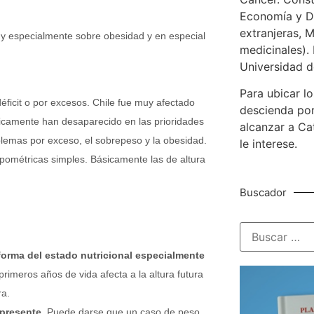
Economía y De
extranjeras, M
l y especialmente sobre obesidad y en especial
medicinales). 
Universidad d
Para ubicar lo
ficit o por excesos. Chile fue muy afectado
descienda por
cticamente han desaparecido en las prioridades
alcanzar a Ca
blemas por exceso, el sobrepeso y la obesidad.
le interese.
ométricas simples. Básicamente las de altura
Buscador
forma del estado nutricional especialmente
primeros años de vida afecta a la altura futura
ra.
presente.
Puede darse que un caso de peso