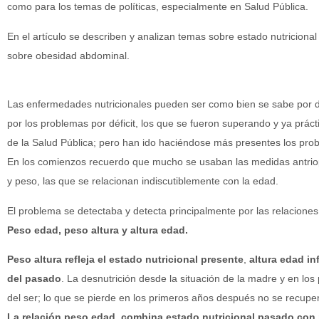
como para los temas de políticas, especialmente en Salud Pública.
En el artículo se describen y analizan temas sobre estado nutriciona
sobre obesidad abdominal.
Las enfermedades nutricionales pueden ser como bien se sabe por dé
por los problemas por déficit, los que se fueron superando y ya prá
de la Salud Pública; pero han ido haciéndose más presentes los pro
En los comienzos recuerdo que mucho se usaban las medidas antriop
y peso, las que se relacionan indiscutiblemente con la edad.
El problema se detectaba y detecta principalmente por las relaciones
Peso edad, peso altura y altura edad.
Peso altura refleja el estado nutricional presente
,
altura edad in
del pasado
. La desnutrición desde la situación de la madre y en los 
del ser; lo que se pierde en los primeros años después no se recupe
La relación peso edad, combina estado nutricional pasado con 