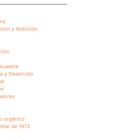
ura
ción y Nutrición
ción
ecuestre
 y Desarrollo
ar
ón
valores
o orgánico
litar de 1973