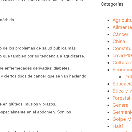
Categorías
Agricult
mórbida
Alimenta
Cáncer
China
Constitu
o de los problemas de salud pública más
covid-19
no que también por su tendencia a agudizarse.
Cultura 
 de enfermedades derivadas: diabetes,
Economía
Dól
n y ciertos tipos de cáncer que se van haciendo
Educaci
Ética y 
Forestal
 en glúteos, muslos y brazos.
General
Germani
specialmente en el abdomen. Son los
Golpe Mi
Haití