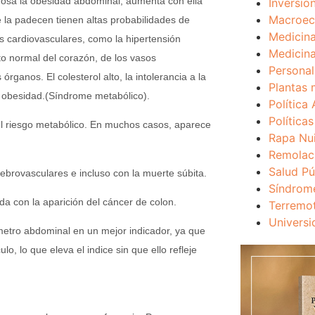
gosa la obesidad abdominal, aumenta con ella
Inversio
Macroec
 la padecen tienen altas probabilidades de
Medicina
 cardiovasculares, como la hipertensión
Medicina
to normal del corazón, de los vasos
Personal
ganos. El colesterol alto, la intolerancia a la
Plantas 
ta obesidad.(Síndrome metabólico).
Política 
Política
el riesgo metabólico. En muchos casos, aparece
Rapa Nu
Remolac
Salud Pú
rebrovasculares e incluso con la muerte súbita.
Síndrom
a con la aparición del cáncer de colon.
Terremo
Universi
metro abdominal en un mejor indicador, ya que
, lo que eleva el indice sin que ello refleje