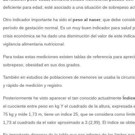
deficiente para edad, esté asociado a una situación de sobrepeso act
Otro indicador importante ha sido el
peso al nacer
, que debe consid
período de gestación normal. Es un muy buen indicador para salud 
crisis económica se ha dado una disminución del valor de este indicad
vigilancia alimentaria nutricional.
Para todas estas mediciones existen tablas de referencia para apreci
sobrepeso, obesidad en sus dos grados.
También en estudios de poblaciones de menores se usaba la circuns
y rápido de medición y registro.
Posteriormente he visto aparecer el tan conocido actualmente
Índic
el cuociente entre peso en kg Y el cuadrado de la altura, expresad
75 kg y mide 1,73 m, tiene un indice 25, que se considera como límit
1,73 al cuadrado da el valor aproximado a 3.(2,99). El índice se obti
Es importante disponer de la tabla que nos informa de los límites par