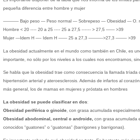
pequeña diferencia entre hombre y mujer
———– Bajo peso — Peso normal — Sobrepeso — Obesidad — O. 
Hombre < 20 ---- 20 a 25 ---- 25 a 27,5 ------ > 27,5 —— >39
Mujer —Idem H —- Idem H —— 25 a 27,3 ———->27,3 ——– >39
La obesidad actualmente en el mundo como también en Chile, es un
importante, no sólo por los niveles a los cuales nos encontramos, si
Se habla que la obesidad trae como consecuencia la llamada tríada
hipertensión arterial y ateroesclerosis. Además de infartos al corazó
más general, los de mamas en mujeres y próstata en hombres
La obesidad se puede clasificar en dos
:
Obesidad periférica o ginoide
, con grasa acumulada especialmente
Obesidad abodominal, central o androide,
con grasa acumulada e
conocidos “guatones” o “guatonas” (barrigones y barrigonas).