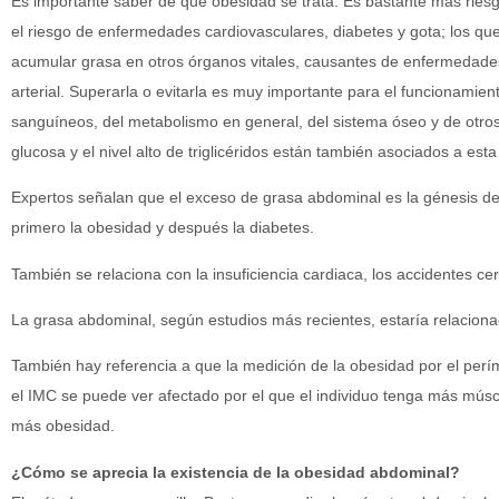
Es importante saber de qué obesidad se trata. Es bastante más ries
el riesgo de enfermedades cardiovasculares, diabetes y gota; los que
acumular grasa en otros órganos vitales, causantes de enfermedades
arterial. Superarla o evitarla es muy importante para el funcionamien
sanguíneos, del metabolismo en general, del sistema óseo y de otros ór
glucosa y el nivel alto de triglicéridos están también asociados a es
Expertos señalan que el exceso de grasa abdominal es la génesis d
primero la obesidad y después la diabetes.
También se relaciona con la insuficiencia cardiaca, los accidentes ce
La grasa abdominal, según estudios más recientes, estaría relacionad
También hay referencia a que la medición de la obesidad por el perí
el IMC se puede ver afectado por el que el individuo tenga más músculo
más obesidad.
¿Cómo se aprecia la existencia de la obesidad abdominal?