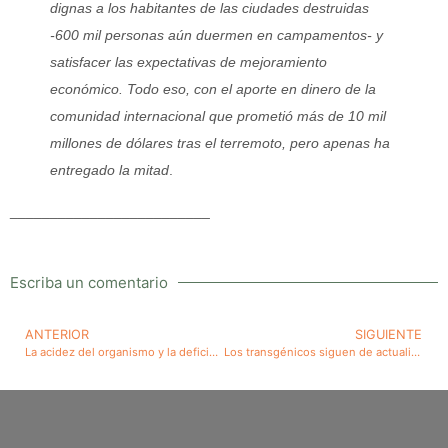
dignas a los habitantes de las ciudades destruidas
-600 mil personas aún duermen en campamentos- y
satisfacer las expectativas de mejoramiento
económico. Todo eso, con el aporte en dinero de la
comunidad internacional que prometió más de 10 mil
millones de dólares tras el terremoto, pero apenas ha
entregado la mitad
.
_________________________
Escriba un comentario
ANTERIOR
SIGUIENTE
La acidez del organismo y la deficiente oxigenación serían causas básicas del cáncer. Importancia de la adecuada alimentación
Los transgénicos siguen de actualidad. De EE.UU. llega noticia de súper gusano que amenaza al cultivo del maíz transgénico. Continúa la polémica sobre el uso de los transgénicos.