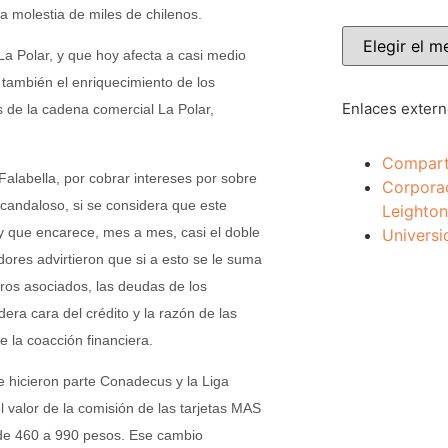
a molestia de miles de chilenos.
a Polar, y que hoy afecta a casi medio
s también el enriquecimiento de los
Enlaces exter
s de la cadena comercial La Polar,
Compart
alabella, por cobrar intereses por sobre
Corpora
candaloso, si se considera que este
Leighton
y que encarece, mes a mes, casi el doble
Universi
dores advirtieron que si a esto se le suma
uros asociados, las deudas de los
era cara del crédito y la razón de las
 la coacción financiera.
 hicieron parte Conadecus y la Liga
 valor de la comisión de las tarjetas MAS
s de 460 a 990 pesos. Ese cambio