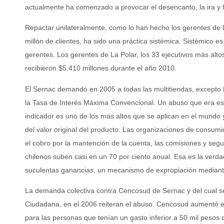
actualmente ha comenzado a provocar el desencanto, la ira y l
Repactar unilateralmente, como lo han hecho los gerentes de L
millón de clientes, ha sido una práctica sistémica. Sistémico e
gerentes. Los gerentes de La Polar, los 33 ejecutivos más alto
recibieron $5.410 millones durante el año 2010.
El Sernac demandó en 2005 a todas las multitiendas, excepto F
la Tasa de Interés Máxima Convencional. Un abuso que era es
indicador es uno de los más altos que se aplican en el mundo 
del valor original del producto. Las organizaciones de consumi
el cobro por la mantención de la cuenta, las comisiones y seg
chilenos suben casi en un 70 por ciento anual. Esa es la verdad
suculentas ganancias, un mecanismo de expropiación mediante
La demanda colectiva contra Cencosud de Sernac y del cual se
Ciudadana, en el 2006 reiteran el abuso. Cencosud aumentó el
para las personas que tenían un gasto inferior a 50 mil peso