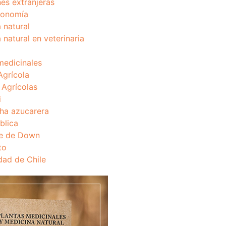
nes extranjeras
onomía
 natural
 natural en veterinaria
medicinales
Agrícola
s Agrícolas
i
ha azucarera
blica
e de Down
to
dad de Chile