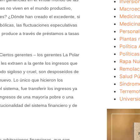
Inversio
Macroec
tes no viven en el mundo productivo,
Medicina
des? ¿Dónde han creado el excedente, si
Medicina
ólicas, las fluctuaciones especulativas
Personal
e produce a través de préstamos a tasas
Plantas 
Política 
Política
Ciertos gerentes – los gerentes La Polar
Rapa Nu
 les extraen a la gente los ingresos que
Remolac
odo sigiloso y cruel, son desposeídos de
Salud Pú
uevo. Lo único que hicieron los
Síndrom
 sistema, fue transferir los ingresos ya
Terremo
e ingresos de una mayoría pobre o una
Universi
tucionalidad del sistema financiero y de
 arbitraciones financieras, que son