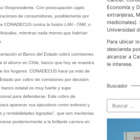
Economía y De
uso Vicepresidente. Con preocupación capto
extranjeras, M
poraciones de consumidores, posiblemente por
medicinales). 
 de CONADECUS contra la fusión
LAN –TAM
, o
Universidad d
lictuales, mientras nada menos que habrían
Para ubicar lo
o.
descienda por
certación el
Banco del Estado
cobró comisiones
alcanzar a Ca
e el ahorro en Chile, banco que hoy se muestra
le interese.
 de los hogares. CONADECUS hace ya más de
Estado por cobro de comisiones por decisión
Buscador
el banco estatal es muy fuerte y supe
cional para defenderse. Este cobro de
, para aparecer sus ejecutivos como exitosos y
s y rentabilidades logradas
”, que son meritorias
arse posteriormente a la brillante carrera en