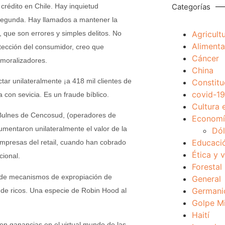
 crédito en Chile. Hay inquietud
Categorías
a Segunda. Hay llamados a mantener la
, que son errores y simples delitos. No
Agricult
Alimenta
tección del consumidor, creo que
Cáncer
smoralizadores.
China
ar unilateralmente ¡a 418 mil clientes de
Constitu
covid-19
 con sevicia. Es un fraude bíblico.
Cultura 
 Bulnes de Cencosud, (operadores de
Economía
mentaron unilateralmente el valor de la
Dól
Educaci
 empresas del retail, cuando han cobrado
Ética y 
cional.
Forestal
sa de mecanismos de expropiación de
General
Germani
 de ricos. Una especie de Robin Hood al
Golpe Mi
Haití
en ganancias en el virtual mundo de las