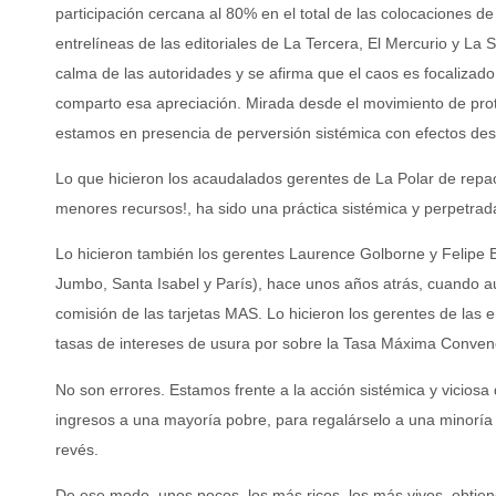
participación cercana al 80% en el total de las colocaciones de
entrelíneas de las editoriales de La Tercera, El Mercurio y L
calma de las autoridades y se afirma que el caos es focalizado
comparto esa apreciación. Mirada desde el movimiento de pro
estamos en presencia de perversión sistémica con efectos de
Lo que hicieron los acaudalados gerentes de La Polar de repact
menores recursos!, ha sido una práctica sistémica y perpetrada
Lo hicieron también los gerentes Laurence Golborne y Felipe
Jumbo, Santa Isabel y París), hace unos años atrás, cuando au
comisión de las tarjetas MAS. Lo hicieron los gerentes de las
tasas de intereses de usura por sobre la Tasa Máxima Conven
No son errores. Estamos frente a la acción sistémica y vicio
ingresos a una mayoría pobre, para regalárselo a una minoría
revés.
De ese modo, unos pocos, los más ricos, los más vivos, obtien