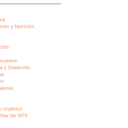
ura
ción y Nutrición
ción
ecuestre
 y Desarrollo
ar
ón
valores
o orgánico
litar de 1973