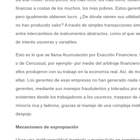
finanzas a costas de los muchos, los más pobres. Estos geren
pero igualmente obtienen lucro. ¿De dónde vienen sus utilida
no han producido valor? A través de simples transacciones simb
entre intercambios de instrumentos abstractos, como el que s
de interés usureras y variables.
Esto es lo que se llama Acumulación por Exacción Financiera. 
o de Cencosud, por ejemplo- por medio del arbitraje financiero
ellos produjeron con su trabajo en la economía real. Así, de m
ellas. Los gerentes de esas empresas no han generado nada n
gerentes, mediante sus manejos fraudulentos y tolerados por el
existentes desde los trabajadores a los usureros, traspaso d
minoría rica y ladrona, gracias al manejo de una compleja insti
despojo.
Mecanismos de expropiación
Usan una institucionalidad montada y manipulada en complejas