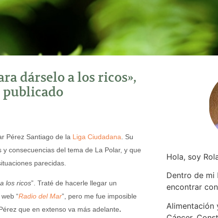
ra dárselo a los ricos»,
e publicado
ar Pérez Santiago de la
Liga Ciudadana
. Su
 y consecuencias del tema de La Polar, y que
Hola, soy Rol
ituaciones parecidas.
Dentro de mi
a los ricos
”. Traté de hacerle llegar un
encontrar
con
 web “
Radio del Mar
”, pero me fue imposible
Alimentación y
ar Pérez que en extenso va más adelante
.
Cáncer. Const