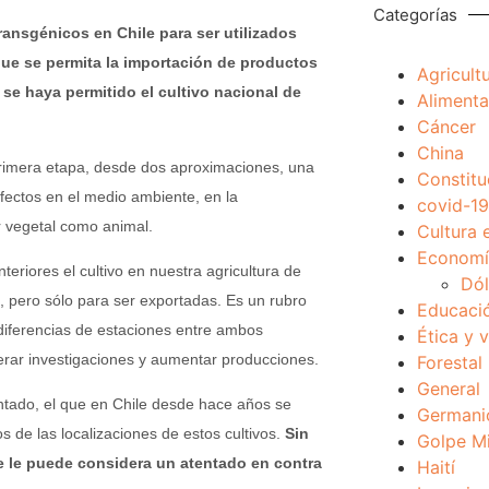
Categorías
ransgénicos en Chile para ser utilizados
que se permita la importación de productos
Agricult
 se haya permitido el cultivo nacional de
Alimenta
Cáncer
China
 primera etapa, desde dos aproximaciones, una
Constitu
 efectos en el medio ambiente, en la
covid-19
r vegetal como animal.
Cultura 
Economía
eriores el cultivo en nuestra agricultura de
Dól
a, pero sólo para ser exportadas. Es un rubro
Educaci
diferencias de estaciones entre ambos
Ética y 
lerar investigaciones y aumentar producciones.
Forestal
General
tado, el que en Chile desde hace años se
Germani
os de las localizaciones de estos cultivos.
Sin
Golpe Mi
e le puede considera un atentado en contra
Haití