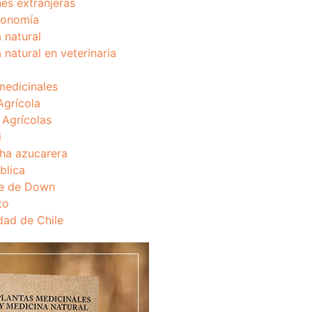
nes extranjeras
onomía
 natural
 natural en veterinaria
medicinales
Agrícola
s Agrícolas
i
ha azucarera
blica
e de Down
to
dad de Chile