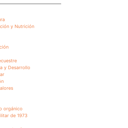
ura
ción y Nutrición
ción
ecuestre
 y Desarrollo
ar
ón
valores
o orgánico
litar de 1973