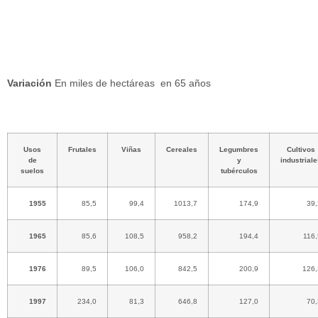
Variación
En miles de hectáreas
en 65 años
Usos
Frutales
Viñas
Cereales
Legumbres
Cultivos
de
y
industrial
suelos
tubérculos
1955
85,5
99,4
1013,7
174,9
39,
1965
85,6
108,5
958,2
194,4
116,
1976
89,5
106,0
842,5
200,9
126,
1997
234,0
81,3
646,8
127,0
70,