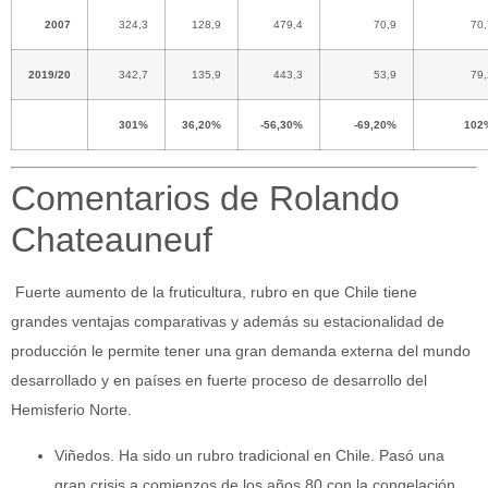
2007
324,3
128,9
479,4
70,9
70,
2019/20
342,7
135,9
443,3
53,9
79,
301%
36,20%
-56,30%
-69,20%
102
Comentarios de Rolando
Chateauneuf
Fuerte aumento de la fruticultura, rubro en que Chile tiene
grandes ventajas comparativas y además su estacionalidad de
producción le permite tener una gran demanda externa del mundo
desarrollado y en países en fuerte proceso de desarrollo del
Hemisferio Norte.
Viñedos. Ha sido un rubro tradicional en Chile. Pasó una
gran crisis a comienzos de los años 80 con la congelación