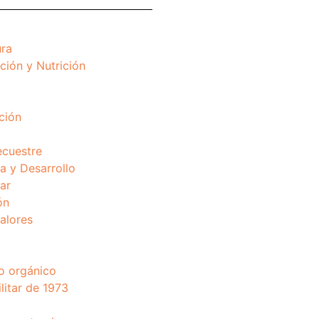
ura
ción y Nutrición
ción
ecuestre
 y Desarrollo
ar
ón
valores
o orgánico
litar de 1973