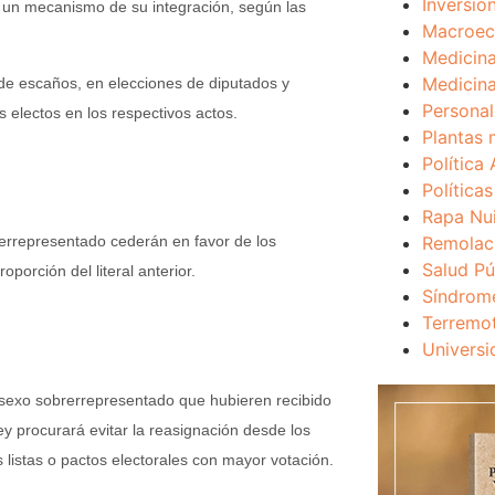
Inversio
 un mecanismo de su integración, según las
Macroec
Medicina
Medicina
r de escaños, en elecciones de diputados y
Personal
 electos en los respectivos actos.
Plantas 
Política 
Política
Rapa Nu
Remolac
rerrepresentado cederán en favor de los
Salud Pú
porción del literal anterior.
Síndrom
Terremo
Universi
 sexo sobrerrepresentado que hubieren recibido
ey procurará evitar la reasignación desde los
 listas o pactos electorales con mayor votación.