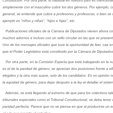
Constitución. Por otra parte, lo habitual en nuestro país es mencion
simplemente con el masculino cubrir los dos géneros. Por ejemplo, 
general, se entiende que cubre a profesores y profesoras; o bien s
ejemplo es “niños y niñas”, “hijos e hijas”, etc.
Publicaciones oficiales de la Cámara de Diputados vienen ahora con
muchos adornos e incluso con un sello circular en las que se prese
Uno de los mensajes oficiales que tuve la oportunidad de leer, cae en
que el Poder Legislativo está constituido por la Cámara de Diputados
Por otra parte, en la Comisión Experta que está trabajando en la nu
es el de la paridad de género; se aprecian dos posiciones frente a e
elegidos y la otra más suave, solo de los candidatos. En mi opinión no
la equidad de género, para dejar después a la ley el detallar el siste
Además, se está llegando al extremo de que para los colectivos tal
tribunales especiales como el Tribunal Constitucional, se deba tener
paridad perfecta. Parece que no se piensa en que al producirse un 