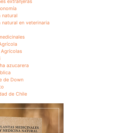
nes extranjeras
onomía
 natural
 natural en veterinaria
medicinales
Agrícola
s Agrícolas
i
ha azucarera
blica
e de Down
to
dad de Chile