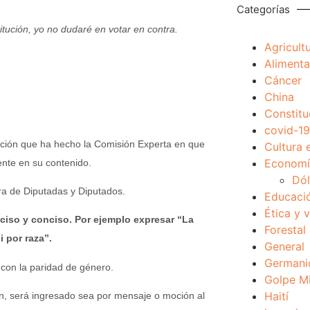
Categorías
tución, yo no dudaré en votar en contra.
Agricult
Alimenta
Cáncer
China
Constitu
covid-19
sición que ha hecho la Comisión Experta en que
Cultura 
Economía
ente en su contenido.
Dól
a de Diputadas y Diputados.
Educaci
Ética y 
ciso y conciso. Por ejemplo expresar “La
Forestal
 por raza”.
General
Germani
 con la paridad de género.
Golpe Mi
Haití
ón, será ingresado sea por mensaje o moción al