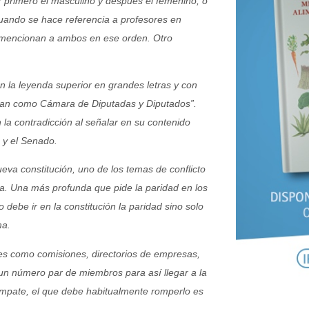
ar primero el masculino y después el femenino, o
cuando se hace referencia a profesores en
e mencionan a ambos en ese orden. Otro
 la leyenda superior en grandes letras y con
ntan como Cámara de Diputadas y Diputados”.
 la contradicción al señalar en su contenido
 y el Senado.
eva constitución, uno de los temas de conflicto
lla. Una más profunda que pide la paridad en los
 debe ir en la constitución la paridad sino solo
ma.
es como comisiones, directorios de empresas,
 un número par de miembros para así llegar a la
empate, el que debe habitualmente romperlo es