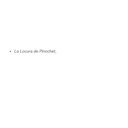
La Locura de Pinochet
,
Los Peores Cuentos de los Hermanos Grimm
,( Con el
escritor uruguayo Mario Delgado Aparaín)