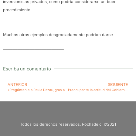
inversionistas privados, como podría considerarse un buen
procedimiento.
Muchos otros ejemplos desgraciadamente podrían darse.
_________________________
Escriba un comentario
ANTERIOR
SIGUIENTE
«Pregúntenle a Paula Daza», gran artículo publicado hoy en Reportajes de El mercurio
Preocupante la actitud del Gobierno y del Parlamento frente a la grave crisis que enfrenta el país al encarecer el empleo formal junto a una carencia de políticas de empleo y cambiaria
Todos los derechos reservados. Rochade.cl ©2021