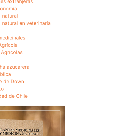
nes extranjeras
onomía
 natural
 natural en veterinaria
medicinales
Agrícola
s Agrícolas
i
ha azucarera
blica
e de Down
to
dad de Chile