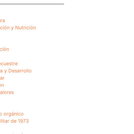
ura
ción y Nutrición
ción
ecuestre
 y Desarrollo
ar
ón
valores
o orgánico
litar de 1973