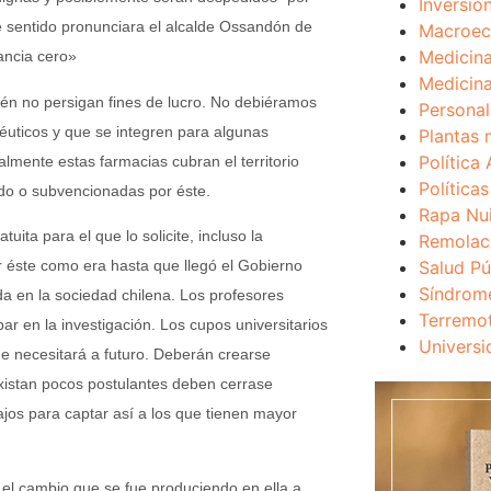
Inversio
e sentido pronunciara el alcalde Ossandón de
Macroec
Medicina
ancia cero»
Medicina
ién no persigan fines de lucro. No debiéramos
Personal
éuticos y que se integren para algunas
Plantas 
Política 
mente estas farmacias cubran el territorio
Política
ado o subvencionadas por éste.
Rapa Nu
uita para el que lo solicite, incluso la
Remolac
Salud Pú
r éste como era hasta que llegó el Gobierno
Síndrom
da en la sociedad chilena. Los profesores
Terremo
ar en la investigación. Los cupos universitarios
Universi
ue necesitará a futuro. Deberán crearse
xistan pocos postulantes deben cerrase
ajos para captar así a los que tienen mayor
 el cambio que se fue produciendo en ella a