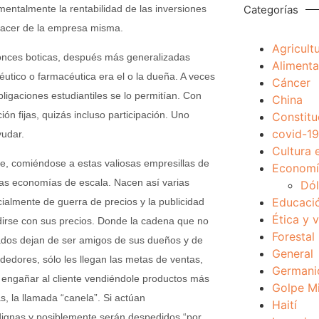
entalmente la rentabilidad de las inversiones
Categorías
 hacer de la empresa misma.
Agricult
onces boticas, después más generalizadas
Alimenta
utico o farmacéutica era el o la dueña. A veces
Cáncer
bligaciones estudiantiles se lo permitían. Con
China
 fijas, quizás incluso participación. Uno
Constitu
covid-19
yudar.
Cultura 
e, comiéndose a estas valiosas empresillas de
Economía
das economías de escala. Nacen así varias
Dól
Educaci
ialmente de guerra de precios y la publicidad
Ética y 
dirse con sus precios. Donde la cadena que no
Forestal
ados dejan de ser amigos de sus dueños y de
General
endedores, sólo les llegan las metas de ventas,
Germani
 engañar al cliente vendiéndole productos más
Golpe Mi
, la llamada “canela”. Si actúan
Haití
dignas y posiblemente serán despedidos “por