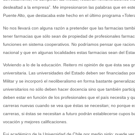
deslealtad a la empresa”. Me impresionaron las palabras que en est
Puente Alto, que destacaba este hecho en el último programa «Toler
No nos llevará con alguna razón a pretender que las farmacias tamb
tener farmacias que sólo sean de propiedad de profesionales farmac
funciones en sistema cooperativos. No podríamos pensar que racional
nacional y que en algunas localidades estas farmacias sean del Est
Volviendo a lo de la educación. Reitero mi opinión de que ésta sea grat
universitaria. Las universidades del Estado deben ser financiadas po
Militar y se incorporó el neoliberalismo en forma bastante generaliza
universitarios no sólo deben hacer docencia sino que también particip
deben estar en función de los profesionales que el país necesita y q
carreras nuevas cuando se vea que éstas se necesitan; no porque e
carreras, si éstas se necesitan a futuro podrán establecerse cupos b
vocación y mejores calificaciones.
Fui académico de la Universidad de Chile por medio siglo; puede ver