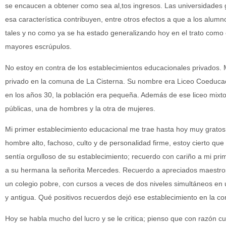
se encaucen a obtener como sea al,tos ingresos. Las universidades gr
esa característica contribuyen, entre otros efectos a que a los alu
tales y no como ya se ha estado generalizando hoy en el trato como cl
mayores escrúpulos.
No estoy en contra de los establecimientos educacionales privados. M
privado en la comuna de La Cisterna. Su nombre era Liceo Coeduca
en los años 30, la población era pequeña. Además de ese liceo mix
públicas, una de hombres y la otra de mujeres.
Mi primer establecimiento educacional me trae hasta hoy muy gratos 
hombre alto, fachoso, culto y de personalidad firme, estoy cierto que
sentía orgulloso de su establecimiento; recuerdo con cariño a mi prim
a su hermana la señorita Mercedes. Recuerdo a apreciados maestros
un colegio pobre, con cursos a veces de dos niveles simultáneos e
y antigua. Qué positivos recuerdos dejó ese establecimiento en la c
Hoy se habla mucho del lucro y se le critica; pienso que con razó