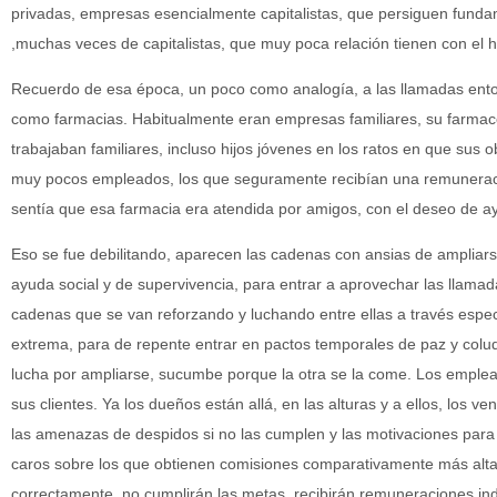
privadas, empresas esencialmente capitalistas, que persiguen fundam
,muchas veces de capitalistas, que muy poca relación tienen con el
Recuerdo de esa época, un poco como analogía, a las llamadas ent
como farmacias. Habitualmente eran empresas familiares, su farmacé
trabajaban familiares, incluso hijos jóvenes en los ratos en que sus o
muy pocos empleados, los que seguramente recibían una remuneración
sentía que esa farmacia era atendida por amigos, con el deseo de a
Eso se fue debilitando, aparecen las cadenas con ansias de ampliars
ayuda social y de supervivencia, para entrar a aprovechar las llama
cadenas que se van reforzando y luchando entre ellas a través espec
extrema, para de repente entrar en pactos temporales de paz y colu
lucha por ampliarse, sucumbe porque la otra se la come. Los emple
sus clientes. Ya los dueños están allá, en las alturas y a ellos, los v
las amenazas de despidos si no las cumplen y las motivaciones para
caros sobre los que obtienen comisiones comparativamente más altas
correctamente, no cumplirán las metas, recibirán remuneraciones in