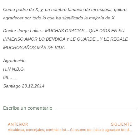
Como padre de X, y, en nombre también de mi esposa, quiero
agradecer por todo lo que ha significado la mejoría de X.
Doctor Jorge Lolas…MUCHAS GRACIAS…QUE DIOS EN SU
INMENSO AMOR LO BENDIGA Y LE GUARDE…Y LE REGALE
MUCHOS AÑOS MÁS DE VIDA.
Agradecido.
H.N.N.B.G.
98…..-.
Santiago 23.12.2014
Escriba un comentario
ANTERIOR
SIGUIENTE
Alcaldesa, concejales, contralor interno y Contralor de la República. El caso de Providencia
Consumo de palta o aguacate tendría entre otros beneficios importantes la reducción de colesterol malo (LDL).