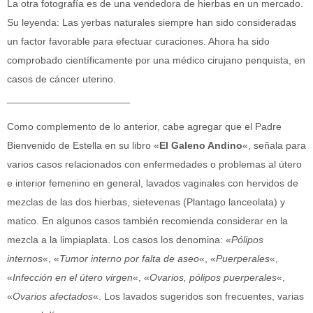
La otra fotografía es de una vendedora de hierbas en un mercado.
Su leyenda: Las yerbas naturales siempre han sido consideradas
un factor favorable para efectuar curaciones. Ahora ha sido
comprobado científicamente por una médico cirujano penquista, en
casos de cáncer uterino.
______________________
Como complemento de lo anterior, cabe agregar que el Padre
Bienvenido de Estella en su libro «
El Galeno Andino
«, señala para
varios casos relacionados con enfermedades o problemas al útero
e interior femenino en general, lavados vaginales con hervidos de
mezclas de las dos hierbas, sietevenas (Plantago lanceolata) y
matico. En algunos casos también recomienda considerar en la
mezcla a la limpiaplata. Los casos los denomina: «
Pólipos
internos
«, «
Tumor interno por falta de aseo
«, «
Puerperales
«,
«
Infección en el útero virgen
«, «
Ovarios, pólipos puerperales
«,
«
Ovarios afectados
«. Los lavados sugeridos son frecuentes, varias