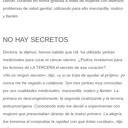
cáncer, curando en forma gratuita a miles de mujeres con diversos
problemas de salud genital, utilizando para ello manzanilla, matico
y llantén.
NO HAY SECRETOS
Doctora, le dijimos, hemos sabido que Ud. ha utilizado yerbas
medicinales para curar el cáncer uterino. ¿Podría revelarnos para
los lectores de LA TERCERA el secreto de esa curación?.
«
No es ningún secreto
«, dijo, «
y si se trata de ayudar al prójimo, yo
nunca me he negado a colaborar. Son tres yerbas muy conocidas
por sus cualidades medicinales: manzanilla, matico y llantén. La
primera es descongestionante, la segunda cicatrizante y la tercera,
anticancerígena. Conociendo esto me decidí a experimentar con
mujeres que presentaban úlceras de la matriz primero. La alegría
fue inmensa al comprobar la rapidez con que éstas curaban
«, dijo