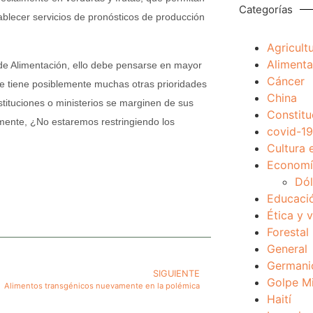
Categorías
ablecer servicios de pronósticos de producción
Agricult
Alimenta
 de Alimentación, ello debe pensarse en mayor
Cáncer
ue tiene posiblemente muchas otras prioridades
China
tituciones o ministerios se marginen de sus
Constitu
almente, ¿No estaremos restringiendo los
covid-19
Cultura 
Economía
Dól
Educaci
Ética y 
Forestal
General
Germani
SIGUIENTE
Golpe Mi
Alimentos transgénicos nuevamente en la polémica
Haití