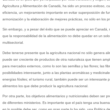
Agricultura y Alimentación de Canadá, ha sido un proceso exitoso, c
eficiencia, un mejoramiento importante en evitar superposición de fu
armonización y la elaboración de mejores prácticas, no sólo en los pr
Sin embargo, y a pesar del éxito que se puede apreciar en Canadá
que la responsabilidad de la alimentación no debe quedar en un solo
multisectorial.
Debe tenerse presente que la agricultura nacional no sólo genera a
puede ser creciente de productos de otra naturaleza que tienen ampl
para mercados externos, como lo son las semillas y las flores; las f
posibilidades interesante, junto a las plantas aromáticas y medicinale
energías fósiles; el turismo rural, también puede ser un interesante p
alimentos los que debe producir la agricultura nacional.
Por otra parte, los objetivos alimentarios y nutricionales deben ser 
de diferentes ministerios. Es importante que el país tenga una buena p
en lo posible debe ser, como en gran parte lo ha sido, una Política d