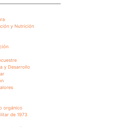
ura
ción y Nutrición
ción
ecuestre
 y Desarrollo
ar
ón
valores
o orgánico
litar de 1973