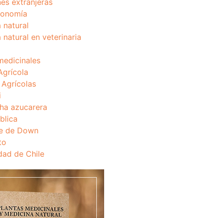
nes extranjeras
onomía
 natural
 natural en veterinaria
medicinales
Agrícola
s Agrícolas
i
ha azucarera
blica
e de Down
to
dad de Chile