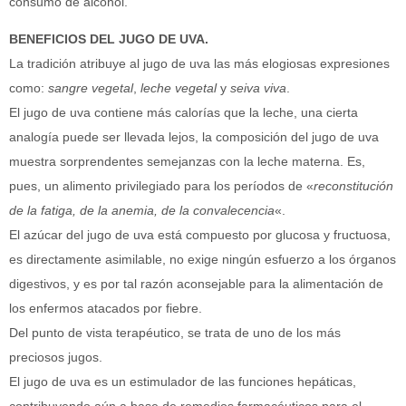
consumo de alcohol.
BENEFICIOS DEL JUGO DE UVA.
La tradición atribuye al jugo de uva las más elogiosas expresiones
como:
sangre vegetal
,
leche vegetal
y
seiva viva
.
El jugo de uva contiene más calorías que la leche, una cierta
analogía puede ser llevada lejos, la composición del jugo de uva
muestra sorprendentes semejanzas con la leche materna. Es,
pues, un alimento privilegiado para los períodos de «
reconstitución
de la fatiga, de la anemia, de la convalecencia
«.
El azúcar del jugo de uva está compuesto por glucosa y fructuosa,
es directamente asimilable, no exige ningún esfuerzo a los órganos
digestivos, y es por tal razón aconsejable para la alimentación de
los enfermos atacados por fiebre.
Del punto de vista terapéutico, se trata de uno de los más
preciosos jugos.
El jugo de uva es un estimulador de las funciones hepáticas,
contribuyendo aún a base de remedios farmacéuticos para el