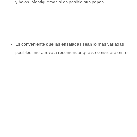
y hojas. Mastiquemos si es posible sus pepas.
Es conveniente que las ensaladas sean lo más variadas
posibles, me atrevo a recomendar que se considere entre
otras, pequeñas porciones de hojas de parra, hojas de
milenrama y de llantén. Contengan hortalizas de colores
variados y siempre incluir alguna crucífera (repollo, coliflor,
brócoli, repollitos de Bruselas, col).
Tener presente la importancia del consumo de palta
(aguacate)