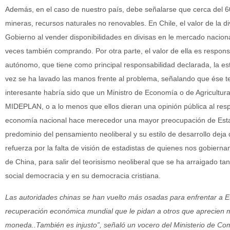
Además, en el caso de nuestro país, debe señalarse que cerca del 
mineras, recursos naturales no renovables. En Chile, el valor de la d
Gobierno al vender disponibilidades en divisas en le mercado nacional
veces también comprando. Por otra parte, el valor de ella es respons
autónomo, que tiene como principal responsabilidad declarada, la es
vez se ha lavado las manos frente al problema, señalando que ése t
interesante habría sido que un Ministro de Economía o de Agricultura t
MIDEPLAN, o a lo menos que ellos dieran una opinión pública al respe
economía nacional hace merecedor una mayor preocupación de Estad
predominio del pensamiento neoliberal y su estilo de desarrollo deja 
refuerza por la falta de visión de estadistas de quienes nos gobiernan
de China, para salir del teorisismo neoliberal que se ha arraigado ta
social democracia y en su democracia cristiana.
Las autoridades chinas se han vuelto más osadas para enfrentar a
recuperación económica mundial que le pidan a otros que aprecien m
moneda..También es injusto”, señaló un vocero del Ministerio de Come