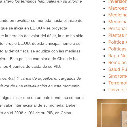
Inversio
 alteró los términos habituales en su informe
Macroec
Medicina
undo en revaluar su moneda hasta el inicio de
Medicina
Personal
l que se inicia en EE UU y se proyecta
Plantas 
la pérdida del valor del dólar, la que ha sido
Política 
 del propio EE.UU. debida principalmente a su
Política
to al déficit fiscal se agudiza con las medidas
Rapa Nu
ero. Esta política cambiaria de China le ha
Remolac
 unos 4 puntos de caída de su PIB.
Salud Pú
Síndrom
co central. Y varios de aquellos encargados de
Terremo
 a favor de una reevaluación en este momento
Universi
 algo similar que en un país donde su comercio
 el valor internacional de su moneda. Debe
n en el 2008 al 9% de su PIB, en China