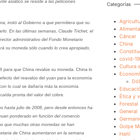
te asiático se resiste a las peticiones
Categorías
Agricult
a, instó al Gobierno a que permitiera que su
Alimenta
rlo. En las últimas semanas, Claude Trichet, el
Cáncer
rector administrativo del Fondo Monetario
China
tará su moneda sólo cuando lo crea apropiado,
Constitu
covid-19
Cultura 
FMI para que China revalúe su moneda. China lo
Economía
 efecto del reavalúo del yuan para la economía
Dól
 con lo cual se dañaría más la economía
Educaci
aída pronta del valor del cobre.
Ética y 
Forestal
os hasta julio de 2008, pero desde entonces ha
General
 yuan ponderado en función del comercio
Germani
ntras que muchas otras monedas se han
Golpe Mi
netaria de China aumentaron en la semana
Haití