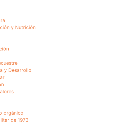
ura
ción y Nutrición
ción
ecuestre
 y Desarrollo
ar
ón
valores
o orgánico
litar de 1973