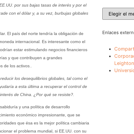
 EE.UU. por sus bajas tasas de interés y por el
rade con el dólar y, a su vez, burbujas globales
Enlaces exter
ar. El país del norte tendría la obligación de
 moneda internacional. Es interesante como el
Compart
podrían estar estimulando negocios financieros
Corpora
rías y que contribuyen a grandes
Leighton
s de los activos..
Universi
ducir los desequilibrios globales, tal como el
yudaría a esta última a recuperar el control de
 interés de China. ¿Por qué se resiste?.
sabiduría y una política de desarrollo
recimiento económico impresionante, que se
oridades que ésa es la mejor política cambiaria
lucionar el problema mundial, si EE.UU. con su