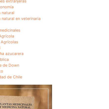
nes extranjeras
onomía
 natural
 natural en veterinaria
medicinales
Agrícola
s Agrícolas
i
ha azucarera
blica
e de Down
to
dad de Chile