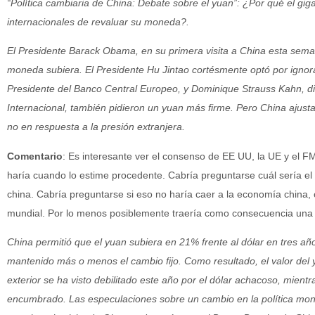
“Política cambiaria de China: Debate sobre el yuan”: ¿Por qué el gigan
internacionales de revaluar su moneda?.
El Presidente Barack Obama, en su primera visita a China esta seman
moneda subiera. El Presidente Hu Jintao cortésmente optó por ignora
Presidente del Banco Central Europeo, y Dominique Strauss Kahn, di
Internacional, también pidieron un yuan más firme. Pero China ajus
no en respuesta a la presión extranjera.
Comentario
: Es interesante ver el consenso de EE UU, la UE y el 
haría cuando lo estime procedente. Cabría preguntarse cuál sería el
china. Cabría preguntarse si eso no haría caer a la economía china,
mundial. Por lo menos posiblemente traería como consecuencia una c
China permitió que el yuan subiera en 21% frente al dólar en tres añ
mantenido más o menos el cambio fijo. Como resultado, el valor del
exterior se ha visto debilitado este año por el dólar achacoso, mie
encumbrado. Las especulaciones sobre un cambio en la política mo