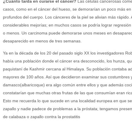
¿Cuánto tarda en curarse el cáncer?
Las células cancerosas come
casos, como en el cáncer del hueso, se demorarían un poco más en a
profundos del cuerpo. Los cánceres de la piel se alivian más rápido.
considerables mejorías; en muchos casos se podría lograr regresión
o menos. Un carcinoma puede demorarse unos meses en desaparecer
desaparecido en menos de tres semanas.
Ya en la década de los 20 del pasado siglo XX los investigadores 
había una población donde el cáncer era desconocido, los hunza, que 
paquistaní de Kashmir cercana al Himalaya. Su población contaba 
mayores de 100 años. Así que decidieron examinar sus costumbres y 
damasco(albaricoque) era algo común entre ellos y que además coci
constatarían que muchas otras frutas de las que consumían eran ric
Esto me recuerda lo que sucede en una localidad europea en que s
zapallo y nadie padece de problemas a la próstata; tengamos presen
de calabaza o zapallo contra la prostatitis