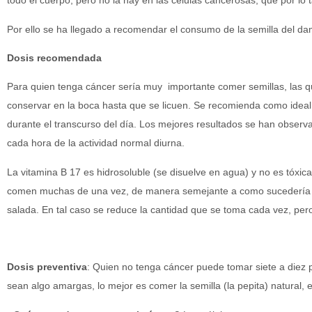
todo el cuerpo, pero no la hay en las células cancerosas, que por lo 
Por ello se ha llegado a recomendar el consumo de la semilla del d
Dosis recomendada
Para quien tenga cáncer sería muy importante comer semillas, las 
conservar en la boca hasta que se licuen. Se recomienda como ideal 
durante el transcurso del día. Los mejores resultados se han observ
cada hora de la actividad normal diurna.
La vitamina B 17 es hidrosoluble (se disuelve en agua) y no es tóxi
comen muchas de una vez, de manera semejante a como sucedería s
salada. En tal caso se reduce la cantidad que se toma cada vez, per
Dosis preventiva
: Quien no tenga cáncer puede tomar siete a diez p
sean algo amargas, lo mejor es comer la semilla (la pepita) natural, 