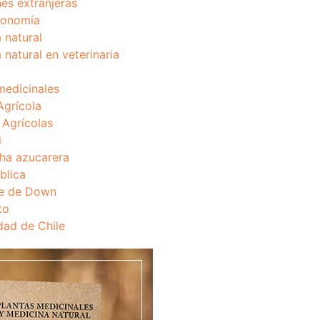
nes extranjeras
onomía
 natural
 natural en veterinaria
medicinales
Agrícola
s Agrícolas
i
ha azucarera
blica
e de Down
to
dad de Chile