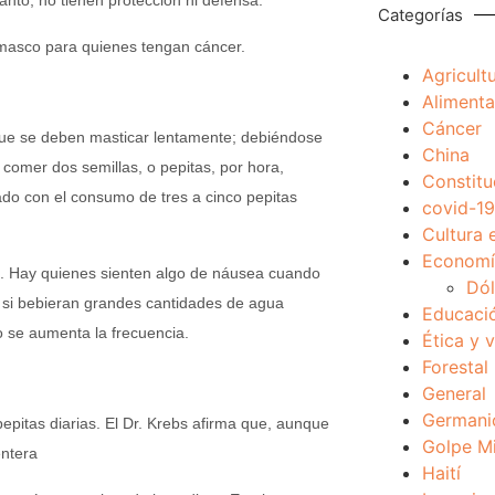
tanto, no tienen protección ni defensa.
Categorías
amasco para quienes tengan cáncer.
Agricult
Alimenta
Cáncer
que se deben masticar lentamente; debiéndose
China
comer dos semillas, o pepitas, por hora,
Constitu
ado con el consumo de tres a cinco pepitas
covid-19
Cultura 
Economía
ca. Hay quienes sienten algo de náusea cuando
Dól
i bebieran grandes cantidades de agua
Educaci
o se aumenta la frecuencia.
Ética y 
Forestal
General
Germani
epitas diarias. El Dr. Krebs afirma que, aunque
Golpe Mi
entera
Haití