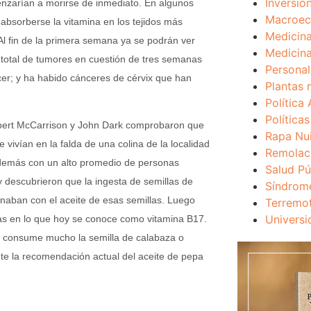
Inversio
nzarían a morirse de inmediato. En algunos
Macroec
bsorberse la vitamina en los tejidos más
Medicina
 Al fin de la primera semana ya se podrán ver
Medicina
 total de tumores en cuestión de tres semanas
Personal
; y ha habido cánceres de cérvix que han
Plantas 
Política 
Política
Robert McCarrison y John Dark comprobaron que
Rapa Nu
vivían en la falda de una colina de la localidad
Remolac
además con un alto promedio de personas
Salud Pú
descubrieron que la ingesta de semillas de
Síndrom
naban con el aceite de esas semillas. Luego
Terremo
Universi
as en lo que hoy se conoce como vitamina B17.
e consume mucho la semilla de calabaza o
te la recomendación actual del aceite de pepa