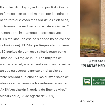
lto en los Himalayas, rodeado por Pakistán, la
on famosos, en todo el mundo, por las edades
o es raro que vivan más allá de los cien años,
s informan que en Hunza no existe el cáncer. Y
consumen aproximadamente doscientas veces
U. En realidad, en ese país donde no se conoce
(albaricoque). El Príncipe Regente lo confirma
 a 50 pepitas de damasco (albaricoque) como
 y más de 150 mg de B-17. Las mujeres de
 avanzada edad, aparentando ser más de veinte
n que su secreto consiste en el aceite de
triste realidad que cuando los hunzas salen de
también caen víctimas de las enfermedades del
de ANBA”Asociación Naturista de Buenos Aires”
alabaricoque)” 3 de agosto de 2009).
Archivos