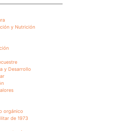
ura
ción y Nutrición
ción
ecuestre
 y Desarrollo
ar
ón
valores
o orgánico
litar de 1973