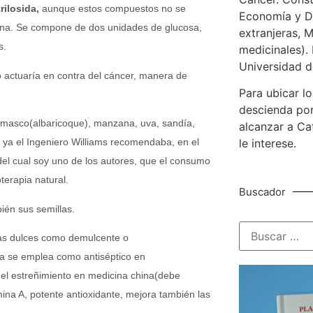
trilosida,
aunque estos compuestos no se
Economía y De
mina. Se compone de dos unidades de glucosa,
extranjeras, M
s.
medicinales). 
Universidad d
 actuaría en contra del cáncer, manera de
Para ubicar lo
descienda por
damasco(albaricoque), manzana, uva, sandía,
alcanzar a Ca
e ya el Ingeniero Williams recomendaba, en el
le interese.
del cual soy uno de los autores, que el consumo
terapia natural.
Buscador
ién sus semillas.
dras dulces como demulcente o
na se emplea como antiséptico en
y el estreñimiento en medicina china(debe
ina A, potente antioxidante, mejora también las