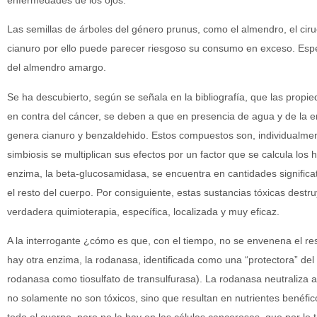
Las semillas de árboles del género prunus, como el almendro, el ciru
cianuro por ello puede parecer riesgoso su consumo en exceso. Espe
del almendro amargo.
Se ha descubierto, según se señala en la bibliografía, que las propie
en contra del cáncer, se deben a que en presencia de agua y de la 
genera cianuro y benzaldehido. Estos compuestos son, individualme
simbiosis se multiplican sus efectos por un factor que se calcula lo
enzima, la beta-glucosamidasa, se encuentra en cantidades significa
el resto del cuerpo. Por consiguiente, estas sustancias tóxicas dest
verdadera quimioterapia, específica, localizada y muy eficaz.
A la interrogante ¿cómo es que, con el tiempo, no se envenena el re
hay otra enzima, la rodanasa, identificada como una “protectora” de
rodanasa como tiosulfato de transulfurasa). La rodanasa neutraliza 
no solamente no son tóxicos, sino que resultan en nutrientes benéf