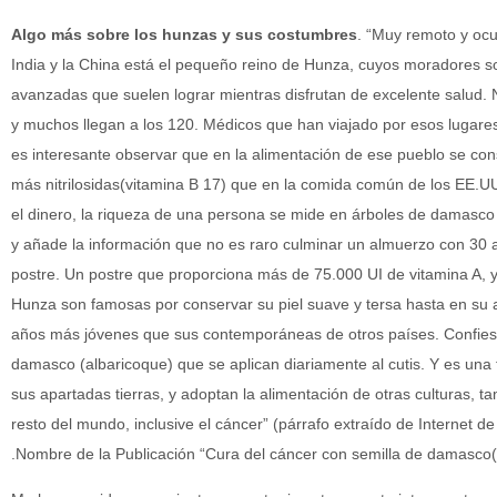
Algo más sobre los hunzas y sus costumbres
. “Muy remoto y ocu
India y la China está el pequeño reino de Hunza, cuyos moradores s
avanzadas que suelen lograr mientras disfrutan de excelente salud. N
y muchos llegan a los 120. Médicos que han viajado por esos lugare
es interesante observar que en la alimentación de ese pueblo se 
más nitrilosidas(vitamina B 17) que en la comida común de los EE.U
el dinero, la riqueza de una persona se mide en árboles de damasco 
y añade la información que no es raro culminar un almuerzo con 30
postre. Un postre que proporciona más de 75.000 UI de vitamina A,
Hunza son famosas por conservar su piel suave y tersa hasta en su
años más jóvenes que sus contemporáneas de otros países. Confiesa
damasco (albaricoque) que se aplican diariamente al cutis. Y es una 
sus apartadas tierras, y adoptan la alimentación de otras culturas, 
resto del mundo, inclusive el cáncer” (párrafo extraído de Internet 
.Nombre de la Publicación “Cura del cáncer con semilla de damasco(