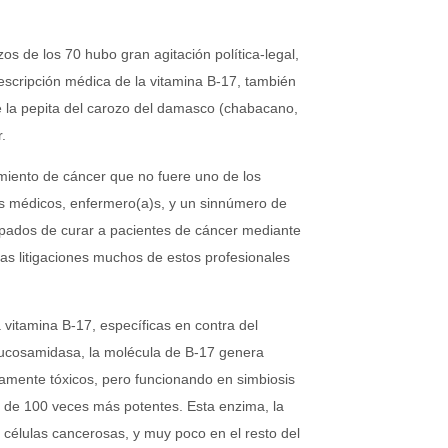
os de los 70 hubo gran agitación política-legal,
escripción médica de la vitamina B-17, también
de la pepita del carozo del damasco (chabacano,
.
miento de cáncer que no fuere uno de los
os médicos, enfermero(a)s, y un sinnúmero de
ulpados de curar a pacientes de cáncer mediante
tas litigaciones muchos de estos profesionales
 vitamina B-17, específicas en contra del
lucosamidasa, la molécula de B-17 genera
amente tóxicos, pero funcionando en simbiosis
ca de 100 veces más potentes. Esta enzima, la
 células cancerosas, y muy poco en el resto del