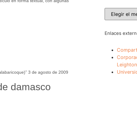
ículo en forma textual, con algunas
Enlaces exter
Compart
Corpora
Leighton
Universi
alabaricoque)” 3 de agosto de 2009
 de damasco