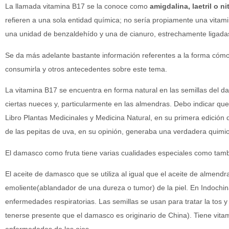
La llamada vitamina B17 se la conoce como
amigdalina, laetril o ni
refieren a una sola entidad química; no sería propiamente una vita
una unidad de benzaldehído y una de cianuro, estrechamente ligada
Se da más adelante bastante información referentes a la forma cómo
consumirla y otros antecedentes sobre este tema.
La vitamina B17 se encuentra en forma natural en las semillas del 
ciertas nueces y, particularmente en las almendras. Debo indicar qu
Libro Plantas Medicinales y Medicina Natural, en su primera edición 
de las pepitas de uva, en su opinión, generaba una verdadera quimio
El damasco como fruta tiene varias cualidades especiales como tamb
El aceite de damasco que se utiliza al igual que el aceite de almen
emoliente(ablandador de una dureza o tumor) de la piel. En Indochi
enfermedades respiratorias. Las semillas se usan para tratar la tos 
tenerse presente que el damasco es originario de China). Tiene vitam
enfermedades de los ojos.