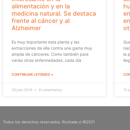
alimentación y en la
h
medicina natural. Se destaca
en
frente al cáncer y al
en
Alzheimer
ot
Es muy importante esta planta y las
Qué
extracciones de ella contra una gama muy
nac
amplia de cánceres. Como también para
la 
varias otras enfermedades; cada día
lle
CONTINUAR LEYENDO »
CON
29 julio 2016
6 comentarios
15 
Todos los derechos reservados. Rochade.cl ©2021