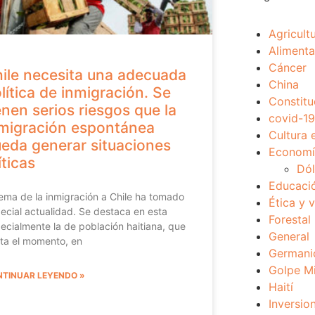
Agricult
Alimenta
Cáncer
ile necesita una adecuada
China
lítica de inmigración. Se
Constitu
enen serios riesgos que la
covid-19
migración espontánea
Cultura 
eda generar situaciones
Economía
íticas
Dól
Educaci
tema de la inmigración a Chile ha tomado
Ética y 
ecial actualidad. Se destaca en esta
Forestal
ecialmente la de población haitiana, que
General
ta el momento, en
Germani
Golpe Mi
TINUAR LEYENDO »
Haití
Inversio