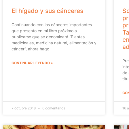
El hígado y sus cánceres
So
pr
pr
Continuando con los cánceres importantes
que presento en mi libro próximo a
Ta
publicarse que se denominará “Plantas
en
medicinales, medicina natural, alimentación y
ad
cáncer”, ahora hago
Pre
CONTINUAR LEYENDO »
int
de 
tit
CON
7 octubre 2018
6 comentarios
16 