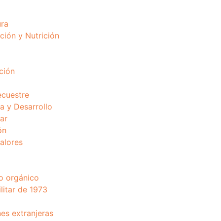
ura
ción y Nutrición
ción
ecuestre
 y Desarrollo
ar
ón
valores
o orgánico
litar de 1973
nes extranjeras