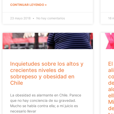
CONTINUAR LEYENDO »
23 mayo 2018
No hay comentarios
16 
Inquietudes sobre los altos y
El
crecientes niveles de
al
sobrepeso y obesidad en
co
Chile
de
al
el
La obesidad es alarmante en Chile. Parece
que no hay conciencia de su gravedad.
Mi
Mucho se habla contra ella; a mi juicio es
de
necesario llevar