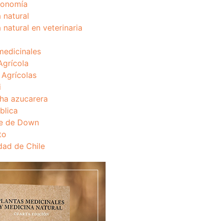
onomía
 natural
 natural en veterinaria
medicinales
Agrícola
s Agrícolas
i
ha azucarera
blica
e de Down
to
dad de Chile