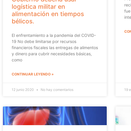
rec
logística militar en
fue
alimentación en tiempos
int
bélicos.
CON
El enfrentamiento a la pandemia del COVID-
19 No debe limitarse por recursos
financieros fiscales las entregas de alimentos
y dinero para cubrir necesidades básicas,
como
CONTINUAR LEYENDO »
12 junio 2020
No hay comentarios
19 