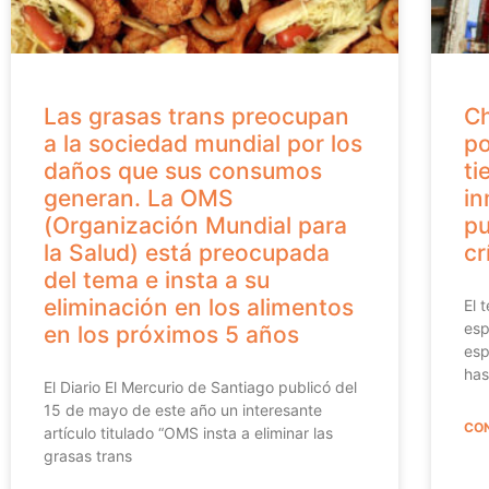
Las grasas trans preocupan
Ch
a la sociedad mundial por los
po
daños que sus consumos
ti
generan. La OMS
in
(Organización Mundial para
pu
la Salud) está preocupada
cr
del tema e insta a su
eliminación en los alimentos
El 
esp
en los próximos 5 años
esp
has
El Diario El Mercurio de Santiago publicó del
15 de mayo de este año un interesante
CON
artículo titulado “OMS insta a eliminar las
grasas trans