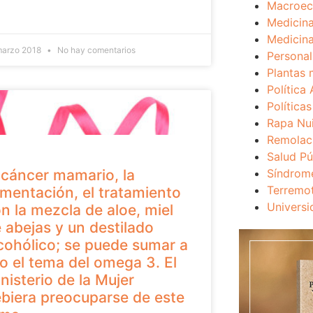
Macroec
Medicina
Medicina
marzo 2018
No hay comentarios
Personal
Plantas 
Política 
Política
Rapa Nu
Remolac
Salud Pú
 cáncer mamario, la
Síndrom
Terremo
imentación, el tratamiento
Universi
n la mezcla de aloe, miel
 abejas y un destilado
cohólico; se puede sumar a
lo el tema del omega 3. El
nisterio de la Mujer
biera preocuparse de este