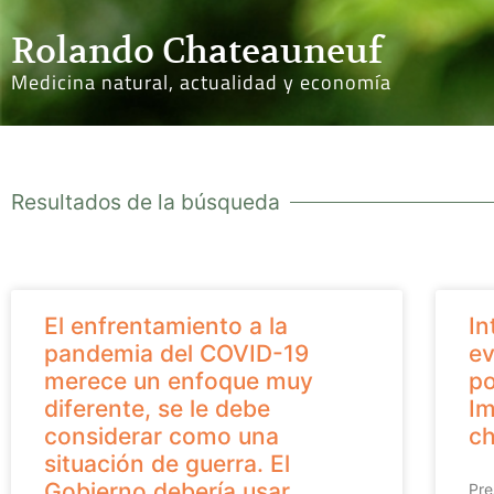
Rolando Chateauneuf
Medicina natural, actualidad y economía
Resultados de la búsqueda
El enfrentamiento a la
In
pandemia del COVID-19
ev
merece un enfoque muy
po
diferente, se le debe
Im
considerar como una
ch
situación de guerra. El
Gobierno debería usar
Pre