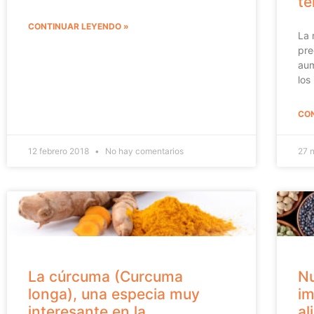
t
CONTINUAR LEYENDO »
La 
pre
aum
los
CON
12 febrero 2018
No hay comentarios
27 
La cúrcuma (Curcuma
Nu
longa), una especia muy
im
interesante en la
al