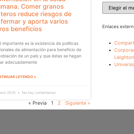
umana. Comer granos
teros reduce riesgos de
fermar y aporta varios
Enlaces exter
ros beneficios
Compart
 importante es la existencia de políticas
Corpora
ionales de alimentación para beneficio de
población de un país y que éstas se hagan
Leighton
gar adecuadamente
Universi
TINUAR LEYENDO »
junio 2016
No hay comentarios
« Previa
1
2
Siguiente »