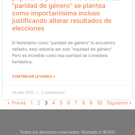
“paridad de género” se plantea
como importantísima incluso
justificando alterar resultados de
elecciones
El feminismo como “paridad de género” lo encuentro
nefasto, esto debería ser solo “equidad de género”.
Pero es increíble como esa paridad se considera
fantástica.
CONTINUAR LEYENDO »
24 julio 2022
2 comentarios
« Previa
1
2
3
4
5
6
7
8
9
10
Siguiente »
Todos los derechos reservados. Rochade.cl ©2021