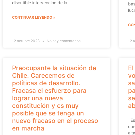
discutible intervención de la
bas
luc
CONTINUAR LEYENDO »
CON
12 octubre 2023
No hay comentarios
12 
Preocupante la situación de
El
Chile. Carecemos de
vo
políticas de desarrollo.
sa
Fracasa el esfuerzo para
pa
lograr una nueva
se
constitución y es muy
ab
posible que se tenga un
nuevo fracaso en el proceso
Es 
con
en marcha
alt