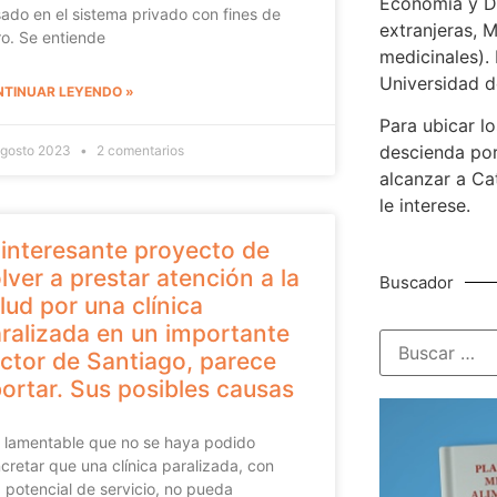
Economía y De
ado en el sistema privado con fines de
extranjeras, M
ro. Se entiende
medicinales). 
Universidad d
TINUAR LEYENDO »
Para ubicar lo
descienda por
agosto 2023
2 comentarios
alcanzar a Ca
le interese.
 interesante proyecto de
lver a prestar atención a la
Buscador
lud por una clínica
ralizada en un importante
ctor de Santiago, parece
ortar. Sus posibles causas
lamentable que no se haya podido
cretar que una clínica paralizada, con
a potencial de servicio, no pueda