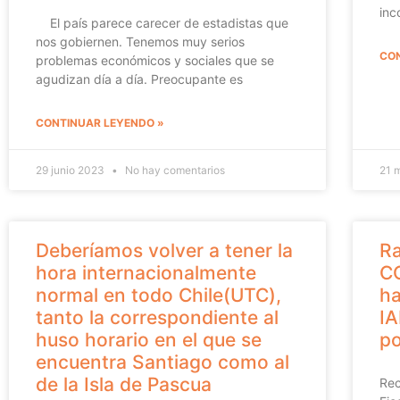
inc
El país parece carecer de estadistas que
nos gobiernen. Tenemos muy serios
CON
problemas económicos y sociales que se
agudizan día a día. Preocupante es
CONTINUAR LEYENDO »
29 junio 2023
No hay comentarios
21 
Deberíamos volver a tener la
Ra
hora internacionalmente
CO
normal en todo Chile(UTC),
ha
tanto la correspondiente al
I
huso horario en el que se
po
encuentra Santiago como al
de la Isla de Pascua
Rec