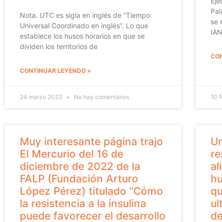
Eje
Pal
Nota. UTC es sigla en inglés de “Tiempo
se 
Universal Coordinado en inglés”. Lo que
IA
establece los husos horarios en que se
dividen los territorios de
CON
CONTINUAR LEYENDO »
24 marzo 2023
No hay comentarios
10 
Muy interesante página trajo
Un
El Mercurio del 16 de
re
diciembre de 2022 de la
al
FALP (Fundación Arturo
hu
López Pérez) titulado “Cómo
qu
la resistencia a la insulina
ul
puede favorecer el desarrollo
de