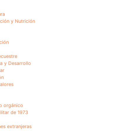
ura
ción y Nutrición
ción
ecuestre
 y Desarrollo
ar
ón
valores
o orgánico
litar de 1973
nes extranjeras