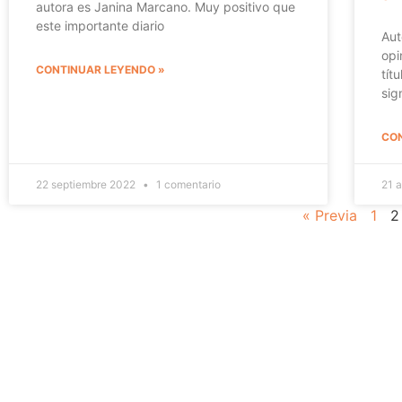
autora es Janina Marcano. Muy positivo que
este importante diario
Aut
opi
CONTINUAR LEYENDO »
tít
sig
CON
22 septiembre 2022
1 comentario
21 
« Previa
1
2