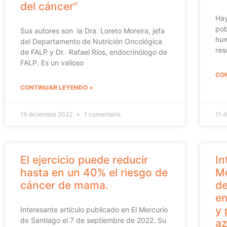
del cáncer”
Hay
pob
Sus autores son la Dra. Loreto Moreira, jefa
hum
del Departamento de Nutrición Oncológica
res
de FALP y Dr. Rafael Ríos, endocrinólogo de
FALP. Es un valioso
CON
CONTINUAR LEYENDO »
19 diciembre 2022
1 comentario
11 
El ejercicio puede reducir
In
hasta en un 40% el riesgo de
Me
cáncer de mama.
de
en
y 
Interesante artículo publicado en El Mercurio
de Santiago el 7 de septiembre de 2022. Su
az