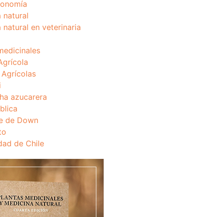
onomía
 natural
 natural en veterinaria
medicinales
Agrícola
s Agrícolas
i
ha azucarera
blica
e de Down
to
dad de Chile