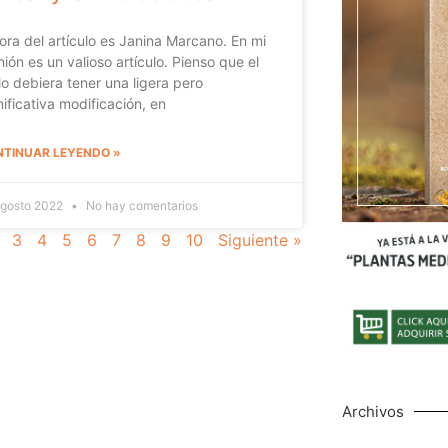
ora del artículo es Janina Marcano. En mi
nión es un valioso artículo. Pienso que el
ulo debiera tener una ligera pero
nificativa modificación, en
TINUAR LEYENDO »
agosto 2022
No hay comentarios
3
4
5
6
7
8
9
10
Siguiente »
Archivos