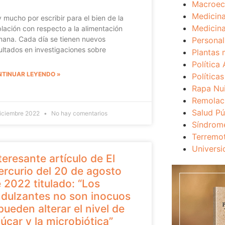
Macroec
Medicina
 mucho por escribir para el bien de la
Medicina
lación con respecto a la alimentación
ana. Cada día se tienen nuevos
Personal
ultados en investigaciones sobre
Plantas 
Política 
TINUAR LEYENDO »
Política
Rapa Nu
Remolac
Salud Pú
diciembre 2022
No hay comentarios
Síndrom
Terremo
Universi
teresante artículo de El
rcurio del 20 de agosto
 2022 titulado: “Los
dulzantes no son inocuos
pueden alterar el nivel de
úcar y la microbiótica”