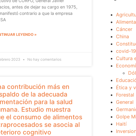
cutivo de CORFO, General Javier
acios, antes de dejar su cargo en 1975,
manifestó contrario a que la empresa
Agricult
NSA
Alimenta
Cáncer
TINUAR LEYENDO »
China
Constitu
covid-19
Cultura 
febrero 2023
No hay comentarios
Economía
Dól
Educaci
a contribución más en
Ética y 
spaldo de la adecuada
Forestal
imentación para la salud
General
mana. Estudio muestra
Germani
e el consumo de alimentos
Golpe Mi
traprocesados se asocia al
Haití
Inversio
terioro cognitivo